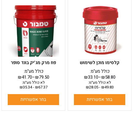
למוצר
למוצר
זה
זה
יש
יש
מספר
מספר
סוגים.
סוגים.
ניתן
ניתן
לבחור
לבחור
את
את
האפשרויות
האפשרויות
בעמוד
בעמוד
קלסימו מוכן לשימוש
פח מרק מג’יק בונד סופר
המוצר
המוצר
כולל מע"מ:
כולל מע"מ:
₪
41.70
–
₪
79.50
₪
33.10
–
₪
58.80
לא כולל מע״מ:
לא כולל מע״מ:
₪
35.34
-
₪
67.37
₪
28.05
-
₪
49.83
בחר אפשרויות
בחר אפשרויות