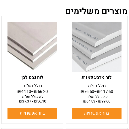
מוצרים משלימים
למוצר
למוצר
זה
זה
יש
יש
מספר
מספר
סוגים.
סוגים.
ניתן
ניתן
לבחור
לבחור
את
את
האפשרויות
האפשרויות
בעמוד
בעמוד
לוח ארבע פאזות
לוח גבס לבן
המוצר
המוצר
כולל מע"מ:
כולל מע"מ:
₪
44.10
–
₪
66.20
₪
76.50
–
₪
117.60
לא כולל מע״מ:
לא כולל מע״מ:
₪
37.37
-
₪
56.10
₪
64.83
-
₪
99.66
בחר אפשרויות
בחר אפשרויות