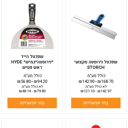
זה
זה
יש
יש
מספר
מספר
סוגים.
סוגים.
ניתן
ניתן
לבחור
לבחור
את
את
האפשרויות
האפשרויות
בעמוד
בעמוד
שפכטל הייד
המוצר
המוצר
שפכטל נירוסטה מקצועי
*נירוסטה*גמיש* HYDE
STORCH
ראש פטיש
כולל מע"מ:
כולל מע"מ:
₪
56.80
–
₪
94.20
₪
142.90
–
₪
168.70
לא כולל מע״מ:
לא כולל מע״מ:
₪
48.14
-
₪
79.83
₪
121.10
-
₪
142.97
בחר אפשרויות
בחר אפשרויות
למוצר
למוצר
זה
זה