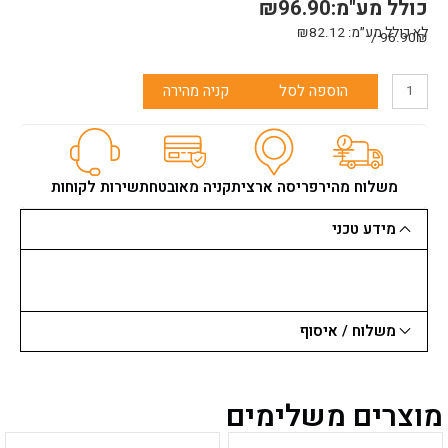
כולל מע"מ:
96.90
₪
לא כולל מע״מ:
82.12
₪
96.90₪ /
כמות
הוספה לסל
קניה מהירה
של
מספרי
פח
ויס
WISS
משלוח מהיר
פריסה ארצית
קניה מאובטחת
שירות לקוחות
ירוק
מידע טכני
משלוח / איסוף
מוצרים משלימים
למוצר
למוצר