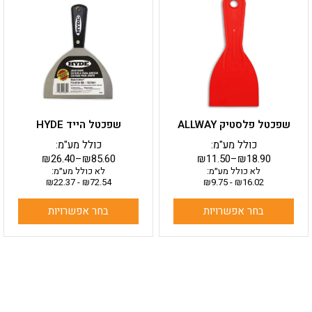
יש
יש
מספר
מספר
סוגים.
סוגים.
ניתן
ניתן
לבחור
לבחור
את
את
האפשרויות
האפשרויות
בעמוד
בעמוד
שפכטל פלסטיק ALLWAY
שפכטל הייד HYDE
המוצר
המוצר
כולל מע"מ:
כולל מע"מ:
₪
26.40
–
₪
85.60
₪
11.50
–
₪
18.90
לא כולל מע״מ:
לא כולל מע״מ:
₪
22.37
-
₪
72.54
₪
9.75
-
₪
16.02
בחר אפשרויות
בחר אפשרויות