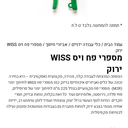
* תמונה להמחשה בלבד ט.ל.ח
עמוד הבית
/
כלי עבודה ידניים
/
אביזרי חיתוך
/ מספרי פח ויס WISS
ירוק
מספרי פח ויס WISS
ירוק
הנוסחה המנצחת לעבודה קלה, מהירה, מקצועית ואפקטיבית – היא בחירה
נכונה של כלים ואביזרים איכותיים! בדיוק כמו מספרי פח WISS לחיתוך ימני
(M2R). מספרי פח מקצועיים בגודל 225 מ״מ לחיתוך ימני של פרופילים,
פחי פלדה, נירוסטה, אלומיניום ועוד. כל זאת בקלות, נוחות ובדיוק חסרי
תקדים. הודות לגוף העשוי ברזל יצוק עוצמתי ועמיד לזמן שימוש רב, ידיות
אחיזה מגומי בצבע ירוק לנוחות מוגברת גם בעבודות ממושכות ומנגנון נעילה
לבטיחות מקסימלית.