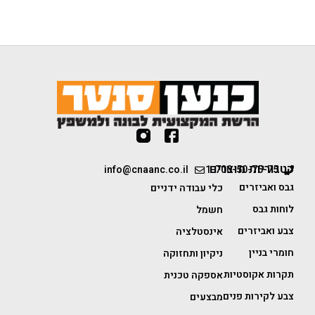
קטגוריות מוצרים
info@cnaanc.co.il
1-700-50-75-75
גבס ואביזרים
כלי עבודה ידניים
לוחות גבס
חשמל
צבע ואביזרים
אינסטלציה
חומרי בניין
ניקיון ותחזוקה
תקרות אקוסטיות
אספקה טכנית
צבע לקירות פנים
מבצעים