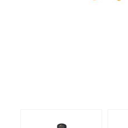
למוצר
זה
יש