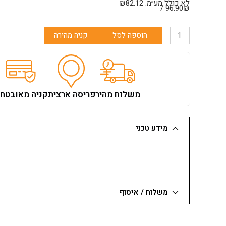
לא כולל מע״מ:
82.12
₪
96.90₪ /
כמות
הוספה לסל
קניה מהירה
של
מספרי
פח
ויס
WISS
משלוח מהיר
פריסה ארצית
קניה מאובטח
צהוב
מידע טכני
משלוח / איסוף