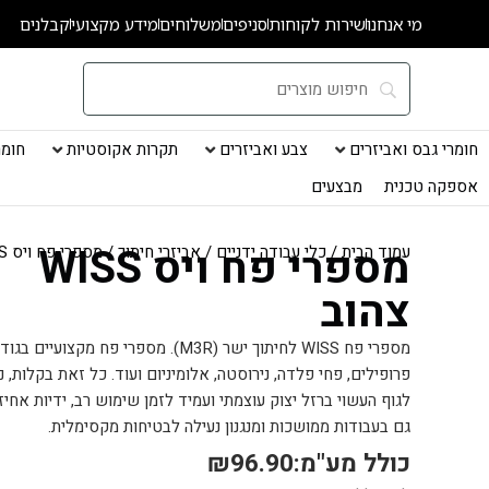
ילוג
מי אנחנו
שירות לקוחות
סניפים
משלוחים
מידע מקצועי
קבלנים
תוכן
חומרי גבס ואביזרים
צבע ואביזרים
תקרות אקוסטיות
חומרי
אספקה טכנית
מבצעים
מספרי פח ויס WISS
עמוד הבית
/
כלי עבודה ידניים
/
אביזרי חיתוך
/ מספרי פח ויס WISS צהוב
צהוב
פרופילים, פחי פלדה, נירוסטה, אלומיניום ועוד. כל זאת בקלות, נ
לגוף העשוי ברזל יצוק עוצמתי ועמיד לזמן שימוש רב, ידיות אחיז
גם בעבודות ממושכות ומנגנון נעילה לבטיחות מקסימלית.
כולל מע"מ:
96.90
₪