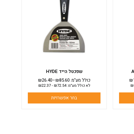
מספר
סוגים.
ניתן
לבחור
את
האפשרויות
בעמוד
המוצר
שפכטל הייד HYDE
₪
כולל מע"מ:
85.60
₪
–
26.40
₪
₪
לא כולל מע״מ:
72.54
₪
-
22.37
₪
בחר אפשרויות