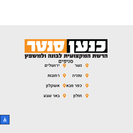
סניפים
נשר
ירושלים
נתניה
רחובות
כפר סבא
אשקלון
חולון
באר שבע