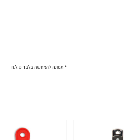
* תמונה להמחשה בלבד ט.ל.ח
למוצר
למוצר
זה
זה
יש
יש