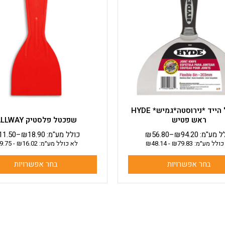
מספר
מספר
סוגים.
סוגים.
ניתן
ניתן
לבחור
לבחור
את
את
האפשרויות
האפשרויות
בעמוד
בעמוד
המוצר
המוצר
שפכטל הייד *נירוסטה*גמיש* HYDE
ראש פטיש
שפכטל פלסטיק ALLWAY
ל מע"מ:
94.20
₪
–
56.80
₪
כולל מע"מ:
18.90
₪
–
11.50
כולל מע״מ:
79.83
₪
-
48.14
₪
לא כולל מע״מ:
16.02
₪
-
9.75
בחר אפשרויות
בחר אפשרויות