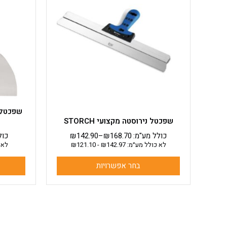
מספר
סוגים.
ניתן
לבחור
את
האפשרויות
בעמוד
המוצר
שפכטל נירוסטה מקצועי STORCH
כולל מע"מ:
168.70
₪
–
142.90
₪
כול
לא כולל מע״מ:
142.97
₪
-
121.10
₪
לא 
בחר אפשרויות