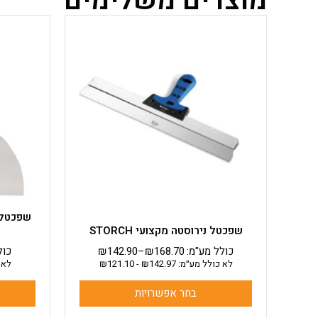
מוצרים משלימים
למוצר
זה
יש
מספר
סוגים.
ניתן
לבחור
את
האפשרויות
בעמוד
המוצר
שפכטל נירוסטה מקצועי STORCH
כולל מע"מ:
168.70
₪
–
142.90
₪
כול
לא כולל מע״מ:
142.97
₪
-
121.10
₪
לא 
בחר אפשרויות