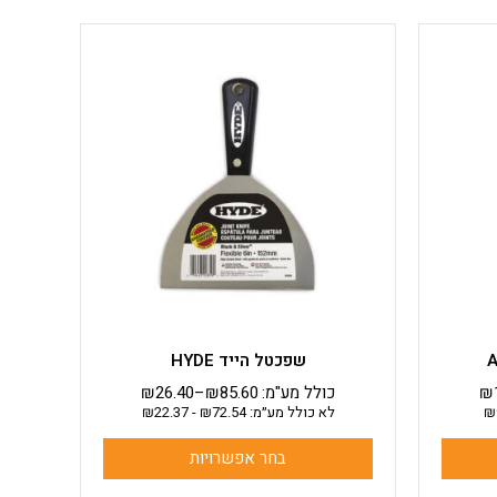
למוצר
זה
יש
מספר
סוגים.
ניתן
לבחור
את
האפשרויות
בעמוד
המוצר
שפכטל הייד HYDE
₪
כולל מע"מ:
85.60
₪
–
26.40
₪
₪
לא כולל מע״מ:
72.54
₪
-
22.37
₪
בחר אפשרויות