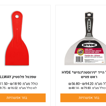
למוצר
למוצר
זה
זה
יש
יש
מספר
מספר
סוגים.
סוגים.
ניתן
ניתן
לבחור
לבחור
את
את
האפשרויות
האפשרויות
בעמוד
בעמוד
המוצר
המוצר
שפכטל הייד *נירוסטה*גמיש* HYDE
ראש פטיש
שפכטל פלסטיק ALLWAY
ל מע"מ:
94.20
₪
–
56.80
₪
כולל מע"מ:
18.90
₪
–
11.50
כולל מע״מ:
79.83
₪
-
48.14
₪
לא כולל מע״מ:
16.02
₪
-
9.75
בחר אפשרויות
בחר אפשרויות