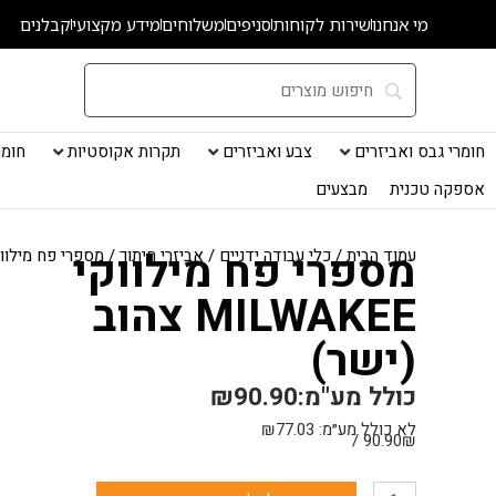
ילוג
מי אנחנו
שירות לקוחות
סניפים
משלוחים
מידע מקצועי
קבלנים
תוכן
חומרי גבס ואביזרים
צבע ואביזרים
תקרות אקוסטיות
חומרי
אספקה טכנית
מבצעים
מספרי פח מילווקי
עמוד הבית
/
כלי עבודה ידניים
/
אביזרי חיתוך
/ מספרי פח מילווקי MILWAKEE צהוב 
MILWAKEE צהוב
(ישר)
כולל מע"מ:
90.90
₪
לא כולל מע״מ:
77.03
₪
90.90₪ /
כמות