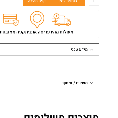
הוספה לסל
קניה מהירה
של
מספרי
פח
מילווקי
MILWAKEE
משלוח מהיר
פריסה ארצית
קניה מאובטח
צהוב
(ישר)
מידע טכני
משלוח / איסוף