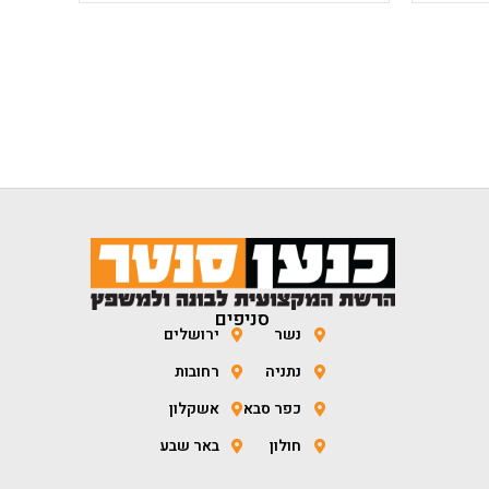
סניפים
נשר
ירושלים
נתניה
רחובות
כפר סבא
אשקלון
חולון
באר שבע