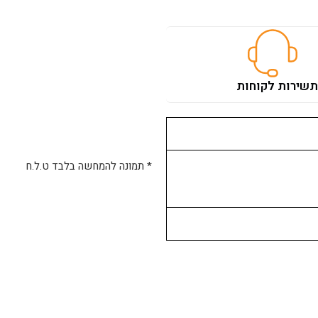
ת
שירות לקוחות
* תמונה להמחשה בלבד ט.ל.ח