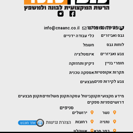
קטגוריות מוצרים
info@cnaanc.co.il
1-700-50-75-75
גבס ואביזרים
כלי עבודה ידניים
לוחות גבס
חשמל
צבע ואביזרים
אינסטלציה
חומרי בניין
ניקיון ותחזוקה
תקרות אקוסטיות
אספקה טכנית
צבע לקירות פנים
מבצעים
מידע מקצועי
תקנון
ביטול עסקה
תקנון משלוחים
תקנון מבצעים
דרושים
פניות ספקים
סניפים
נשר
ירושלים
נתניה
רחובות
הצהרת נגישות
כפר סבא
אשקלון