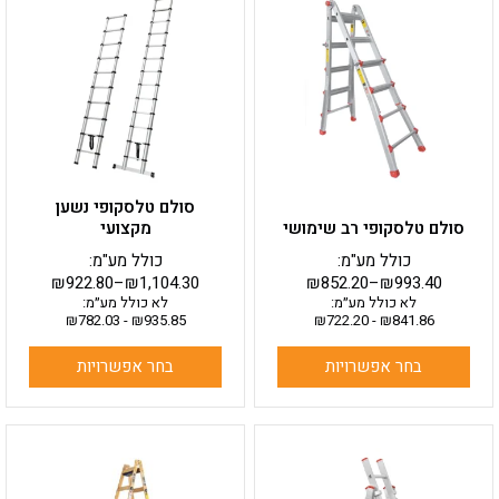
זה
זה
יש
יש
מספר
מספר
סוגים.
סוגים.
ניתן
ניתן
לבחור
לבחור
את
את
האפשרויות
האפשרויות
בעמוד
בעמוד
סולם טלסקופי נשען
המוצר
המוצר
סולם טלסקופי רב שימושי
מקצועי
כולל מע"מ:
כולל מע"מ:
₪
922.80
–
₪
1,104.30
₪
852.20
–
₪
993.40
לא כולל מע״מ:
לא כולל מע״מ:
₪
782.03
-
₪
935.85
₪
722.20
-
₪
841.86
בחר אפשרויות
בחר אפשרויות
למוצר
למוצר
זה
זה
יש
יש