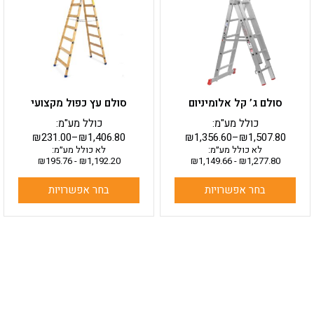
מספר
מספר
סוגים.
סוגים.
ניתן
ניתן
לבחור
לבחור
את
את
האפשרויות
האפשרויות
בעמוד
בעמוד
סולם ג’ קל אלומיניום
סולם עץ כפול מקצועי
המוצר
המוצר
כולל מע"מ:
כולל מע"מ:
₪
231.00
–
₪
1,406.80
₪
1,356.60
–
₪
1,507.80
לא כולל מע״מ:
לא כולל מע״מ:
₪
195.76
-
₪
1,192.20
₪
1,149.66
-
₪
1,277.80
בחר אפשרויות
בחר אפשרויות