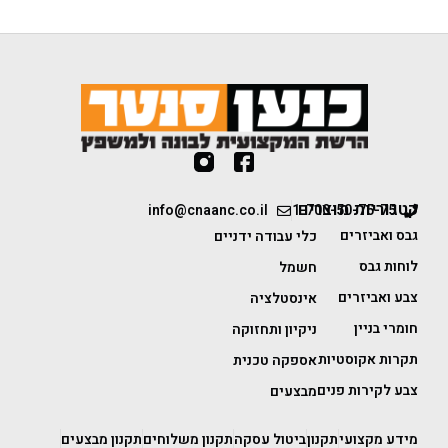
קטגוריות מוצרים
info@cnaanc.co.il
1-700-50-75-75
גבס ואביזרים
כלי עבודה ידניים
לוחות גבס
חשמל
צבע ואביזרים
אינסטלציה
חומרי בניין
ניקיון ותחזוקה
תקרות אקוסטיות
אספקה טכנית
צבע לקירות פנים
מבצעים
מידע מקצועי
תקנון
ביטול עסקה
תקנון משלוחים
תקנון מבצעים