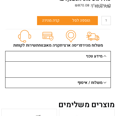
מתאים לשטח בגודל
40-60 מ”ר
לא כולל מע״מ:
870.08
₪
1026.70₪ /
משקל
18.5 ק”ג
מידות
62.5X42.5X120.5 ס”מ
כמות
הוספה לסל
קניה מהירה
של
מצנן
אוויר
9200
מק/שעה
משלוח מהיר
פריסה ארצית
קניה מאובטחת
שירות לקוחות
280W
פרופקסן
מידע טכני
80
ל'+שלט
וקרחונים
משלוח / איסוף
מוצרים משלימים
למוצר
למוצר