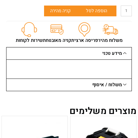
כמות
הוספה לסל
קניה מהירה
של
מקדח
כוס
יהלום
לשיש
משלוח מהיר
פריסה ארצית
קניה מאובטחת
שירות לקוחות
גרניט/קיסר
50
מידע טכני
ממ
(ע.קידוח
65
ממ
הב.M14)
משלוח / איסוף
מוצרים משלימים