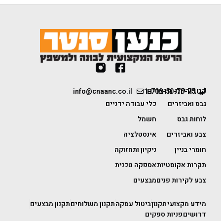
קטגוריות מוצרים
info@cnaanc.co.il
1-700-50-75-75
גבס ואביזרים
כלי עבודה ידניים
לוחות גבס
חשמל
צבע ואביזרים
אינסטלציה
חומרי בניין
ניקיון ותחזוקה
תקרות אקוסטיות
אספקה טכנית
צבע לקירות פנים
מבצעים
מידע מקצועי
תקנון
ביטול עסקה
תקנון משלוחים
תקנון מבצעים
דרושים
פניות ספקים