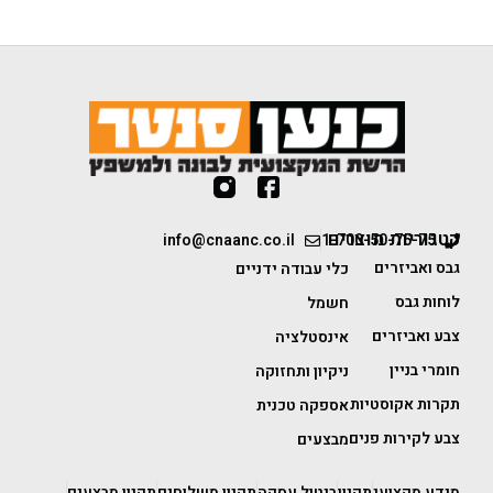
קטגוריות מוצרים
info@cnaanc.co.il
1-700-50-75-75
גבס ואביזרים
כלי עבודה ידניים
לוחות גבס
חשמל
צבע ואביזרים
אינסטלציה
חומרי בניין
ניקיון ותחזוקה
תקרות אקוסטיות
אספקה טכנית
צבע לקירות פנים
מבצעים
מידע מקצועי
תקנון
ביטול עסקה
תקנון משלוחים
תקנון מבצעים