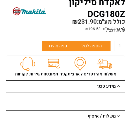
לאקדח סיליקון
DCG180Z
כולל מע"מ:
231.90
₪
לא כולל מע״מ:
196.53
₪
231.90₪ /
כמות
הוספה לסל
קניה מהירה
של
מקיטה
-
אביזר
לתרמיל
משלוח מהיר
פריסה ארצית
קניה מאובטחת
שירות לקוחות
סיליקון
לאקדח
מידע טכני
סיליקון
DCG180Z
משלוח / איסוף