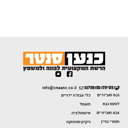
קטגוריות מוצרים
info@cnaanc.co.il
1-700-50-75-75
גבס ואביזרים
כלי עבודה ידניים
לוחות גבס
חשמל
צבע ואביזרים
אינסטלציה
חומרי בניין
ניקיון ותחזוקה