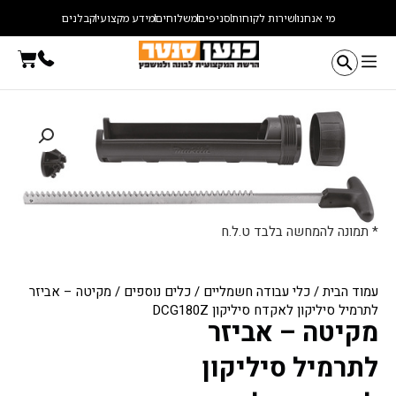
ילוג
מי אנחנו
שירות לקוחות
סניפים
משלוחים
מידע מקצועי
קבלנים
תוכן
עגלת
קניו
* תמונה להמחשה בלבד ט.ל.ח
עמוד הבית
/
כלי עבודה חשמליים
/
כלים נוספים
/ מקיטה – אביזר
לתרמיל סיליקון לאקדח סיליקון DCG180Z
מקיטה – אביזר
לתרמיל סיליקון