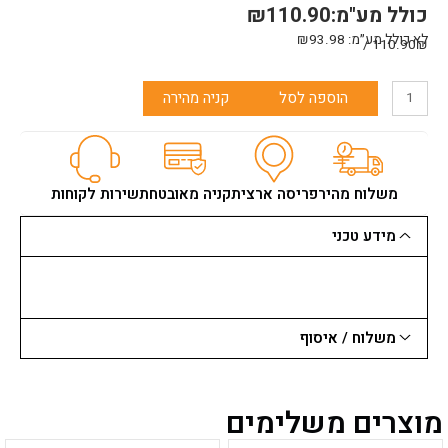
כולל מע"מ:
110.90
₪
לא כולל מע״מ:
93.98
₪
110.90₪ /
כמות
הוספה לסל
קניה מהירה
של
מקיטה
-
להב
למולטיטול
משלוח מהיר
פריסה ארצית
קניה מאובטחת
שירות לקוחות
לחומרים
רכים
מידע טכני
28X40
ממ
משלוח / איסוף
מוצרים משלימים