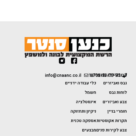
קטגוריות מוצרים
info@cnaanc.co.il
1-700-50-75-75
גבס ואביזרים
כלי עבודה ידניים
לוחות גבס
חשמל
צבע ואביזרים
אינסטלציה
חומרי בניין
ניקיון ותחזוקה
תקרות אקוסטיות
אספקה טכנית
צבע לקירות פנים
מבצעים