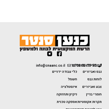
קטגוריות מוצרים
info@cnaanc.co.il
1-700-50-75-75
גבס ואביזרים
כלי עבודה ידניים
לוחות גבס
חשמל
צבע ואביזרים
אינסטלציה
חומרי בניין
ניקיון ותחזוקה
תקרות אקוסטיות
אספקה טכנית