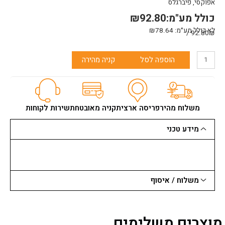
אפוקסי, פיברגלס
כולל מע"מ:
92.80
₪
לא כולל מע״מ:
78.64
₪
92.80₪ /
כמות
הוספה לסל
קניה מהירה
של
מקיטה
-
להב
למולטיטול
משלוח מהיר
פריסה ארצית
קניה מאובטחת
שירות לקוחות
לשימוש
כללי
מידע טכני
32X50
ממ
משלוח / איסוף
מוצרים משלימים