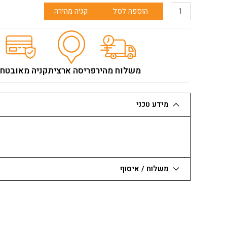
כמות
הוספה לסל
קניה מהירה
של
מקיטה
-
להב
מגרדת
משלוח מהיר
פריסה ארצית
קניה מאובטח
למולטיטול
40X52
ממ
מידע טכני
משלוח / איסוף