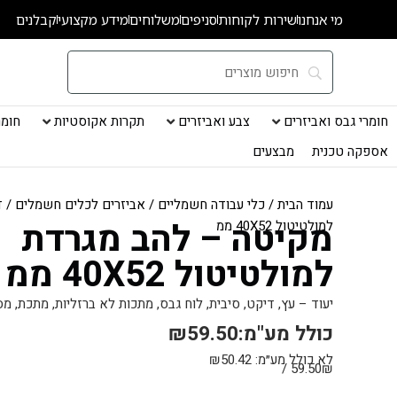
ילוג
מי אנחנו
שירות לקוחות
סניפים
משלוחים
מידע מקצועי
קבלנים
תוכן
חומרי גבס ואביזרים
צבע ואביזרים
תקרות אקוסטיות
חומרי
אספקה טכנית
מבצעים
עמוד הבית
/
כלי עבודה חשמליים
/
אביזרים לכלים חשמלים
/
ד
מקיטה – להב מגרדת
למולטיטול 40X52 ממ
למולטיטול 40X52 ממ
יעוד – עץ, דיקט, סיבית, לוח גבס, מתכות לא ברזליות, מתכת, מ
כולל מע"מ:
59.50
₪
לא כולל מע״מ:
50.42
₪
59.50₪ /