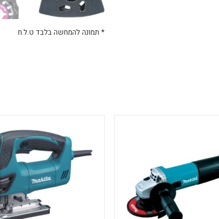
* תמונה להמחשה בלבד ט.ל.ח