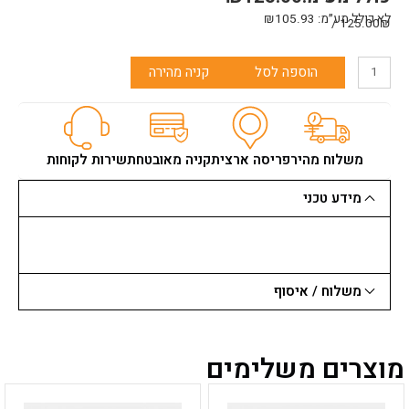
לא כולל מע״מ:
105.93
₪
125.00₪ /
כמות
הוספה לסל
קניה מהירה
של
מקיטה
-
מגן
בירכיים
משלוח מהיר
פריסה ארצית
קניה מאובטחת
שירות לקוחות
מקצועיות
עם
מידע טכני
ג'ל
סיליקון
משלוח / איסוף
מוצרים משלימים
למוצר
למוצר