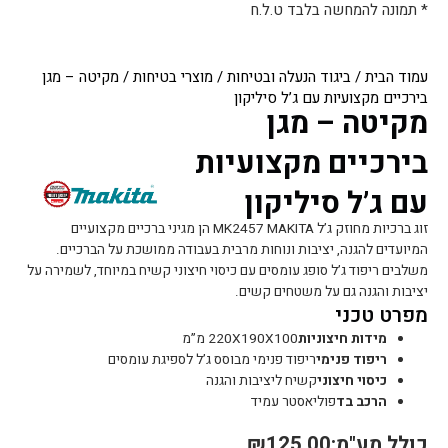
* תמונה להמחשה בלבד ט.ל.ח
עמוד הבית
/
ביגוד הנעלה ובטיחות
/
מוצרי בטיחות
/ מקיטה – מגן
בירכיים מקצועיות עם ג’ל סיליקון
מקיטה – מגן
בירכיים מקצועיות
עם ג’ל סיליקון
זוג ברכיות מחוזק ג’ל MK2457 MAKITA הן מגיני ברכיים מקצועיים
המיועדים להגנה, יציבות ונוחות מרבית בעבודה ממושכת על הברכיים.
משלבים ריפוד ג’ל סופג עומסים עם כיסוי חיצוני קשיח במיוחד, לשמירה על
יציבות והגנה גם על משטחים קשים.
מפרט טכני
מידות חיצוניות
220X190X100 מ”מ
ריפוד פנימי
ריפוד פנימי מבוסס ג’ל לספיגת עומסים
כיסוי חיצוני
קשיח ליציבות והגנה
הרכב בד
פוליאסטר עמיד
כולל מע"מ:
125.00
₪