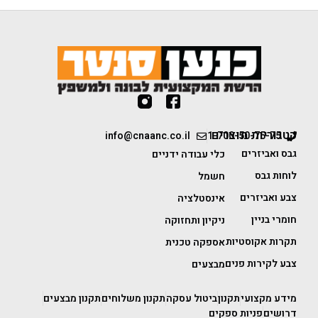
קטגוריות מוצרים
info@cnaanc.co.il
1-700-50-75-75
גבס ואביזרים
כלי עבודה ידניים
לוחות גבס
חשמל
צבע ואביזרים
אינסטלציה
חומרי בניין
ניקיון ותחזוקה
תקרות אקוסטיות
אספקה טכנית
צבע לקירות פנים
מבצעים
מידע מקצועי
תקנון
ביטול עסקה
תקנון משלוחים
תקנון מבצעים
דרושים
פניות ספקים