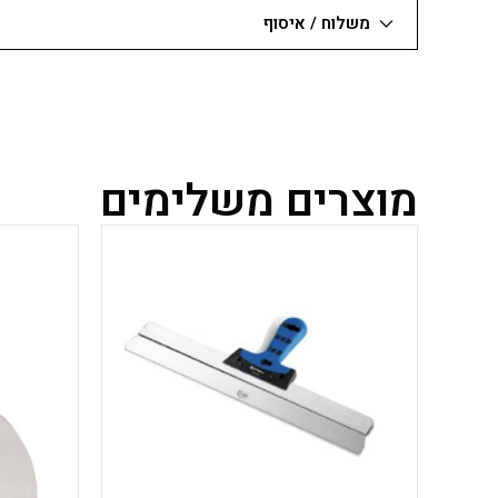
משלוח / איסוף
מוצרים משלימים
למוצר
זה
יש
מספר
סוגים.
ניתן
לבחור
את
האפשרויות
בעמוד