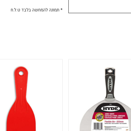
* תמונה להמחשה בלבד ט.ל.ח
למוצר
למוצר
זה
זה
יש
יש
מספר
מספר
סוגים.
סוגים.
ניתן
ניתן
לבחור
לבחור
את
את
האפשרויות
האפשרויות
בעמוד
בעמוד