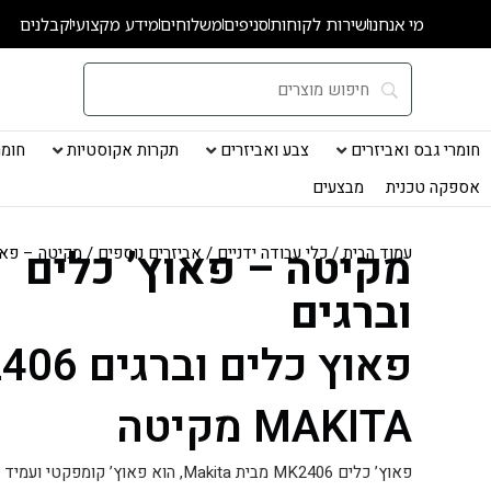
ילוג
מי אנחנו
שירות לקוחות
סניפים
משלוחים
מידע מקצועי
קבלנים
תוכן
חומרי גבס ואביזרים
צבע ואביזרים
תקרות אקוסטיות
חומרי
אספקה טכנית
מבצעים
מקיטה – פאוץ’ כלים
עמוד הבית
/
כלי עבודה ידניים
/
אביזרים נוספים
/ מקיטה – פאוץ
וברגים
פאוץ כלים ו
MAKITA מקיטה
פאוץ’ כלים MK2406 מבית Makita, הוא פאוץ