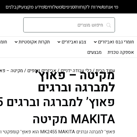
ילוג
מי אנחנו
שירות לקוחות
סניפים
משלוחים
מידע מקצועי
קבלנים
תוכן
חומרי גבס ואביזרים
צבע ואביזרים
תקרות אקוסטיות
חומרי
אספקה טכנית
מבצעים
מקיטה – פאוץ’
עמוד הבית
/
כלי עבודה ידניים
/
אביזרים נוספים
/ מקיטה – פאו
למברגה וברגים
פא
MAKITA מקיטה
פאוץ’ למברגה וברגים MK2455 MAKITA