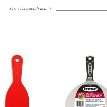
* תמונה להמחשה בלבד ט.ל.ח
למוצר
למוצר
זה
זה
יש
יש
מספר
מספר
סוגים.
סוגים.
ניתן
ניתן
לבחור
לבחור
את
את
האפשרויות
האפשרויות
בעמוד
בעמוד