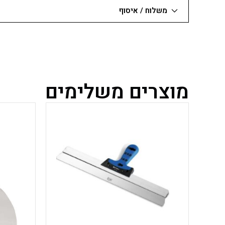
משלוח / איסוף
מוצרים משלימים
למוצר
זה
יש
מספר
סוגים.
ניתן
לבחור
את
האפשרויות
בעמוד