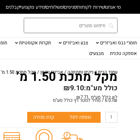
ילוג
מי אנחנו
שירות לקוחות
סניפים
משלוחים
מידע מקצועי
קבלנים
תוכן
חומרי גבס ואביזרים
צבע ואביזרים
תקרות אקוסטיות
חומרי
אספקה טכנית
מבצעים
מקל מתכת 1.50 מ’
עמוד הבית
/
ניקיון ותחזוקה
/
אביזרי ניקיון
/ מקל מתכת 1.50 מ’
כולל מע"מ:
9.10
₪
לא כולל מע״מ:
7.71
₪
6.07₪ / מחיר למטר רץ כולל מע"מ
כמות
הוספה לסל
קניה מהירה
של
מקל
מתכת