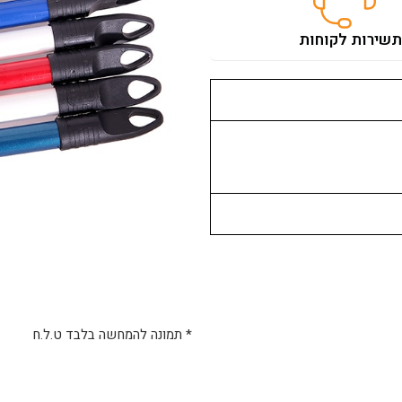
ת
שירות לקוחות
* תמונה להמחשה בלבד ט.ל.ח