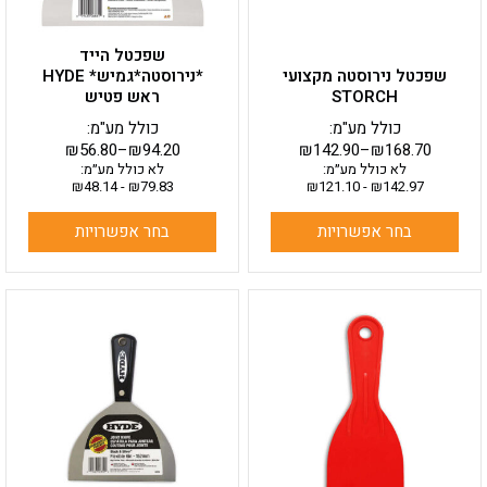
האפשרויות
האפשרויות
בעמוד
בעמוד
שפכטל הייד
המוצר
המוצר
שפכטל נירוסטה מקצועי
*נירוסטה*גמיש* HYDE
STORCH
ראש פטיש
כולל מע"מ:
כולל מע"מ:
₪
56.80
–
₪
94.20
₪
142.90
–
₪
168.70
לא כולל מע״מ:
לא כולל מע״מ:
₪
48.14
-
₪
79.83
₪
121.10
-
₪
142.97
בחר אפשרויות
בחר אפשרויות
למוצר
למוצר
זה
זה
יש
יש
מספר
מספר
סוגים.
סוגים.
ניתן
ניתן
לבחור
לבחור
את
את
האפשרויות
האפשרויות