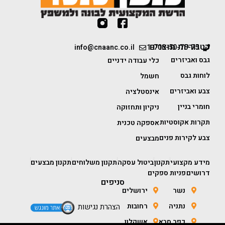
קטגוריות מוצרים
info@cnaanc.co.il
1-700-50-75-75
גבס ואביזרים
כלי עבודה ידניים
לוחות גבס
חשמל
צבע ואביזרים
אינסטלציה
חומרי בניין
ניקיון ותחזוקה
תקרות אקוסטיות
אספקה טכנית
צבע לקירות פנים
מבצעים
מידע מקצועי
תקנון
ביטול עסקה
תקנון משלוחים
תקנון מבצעים
דרושים
פניות ספקים
סניפים
נשר
ירושלים
נתניה
רחובות
הצהרת נגישות
כפר סבא
אשקלון