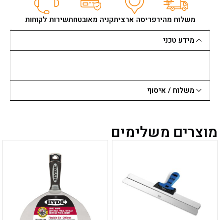
גבס
(ידית
משלוח מהיר
פריסה ארצית
קניה מאובטחת
שירות לקוחות
נשיאה)
EDMA
מידע טכני
645
משלוח / איסוף
מוצרים משלימים
למוצר
למוצר
זה
זה
יש
יש
מספר
מספר
סוגים.
סוגים.
ניתן
ניתן
לבחור
לבחור
את
את