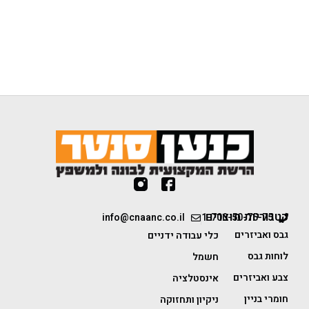
קטגוריות מוצרים
info@cnaanc.co.il
1-700-50-75-75
גבס ואביזרים
כלי עבודה ידניים
לוחות גבס
חשמל
צבע ואביזרים
אינסטלציה
חומרי בניין
ניקיון ותחזוקה