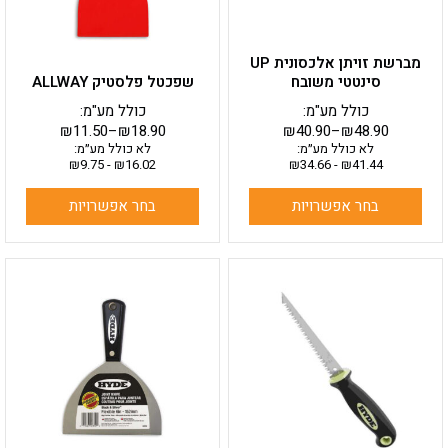
את
את
האפשרויות
האפשרויות
בעמוד
בעמוד
מברשת זויתן אלכסונית UP
המוצר
המוצר
סינטטי משובח
שפכטל פלסטיק ALLWAY
כולל מע"מ:
כולל מע"מ:
₪
11.50
–
₪
18.90
₪
40.90
–
₪
48.90
לא כולל מע״מ:
לא כולל מע״מ:
₪
9.75
-
₪
16.02
₪
34.66
-
₪
41.44
בחר אפשרויות
בחר אפשרויות
למוצר
זה
יש
מספר
סוגים.
ניתן
לבחור
את
האפשרויות