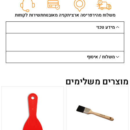
אקרילי
לבן
שפורפרת
משלוח מהיר
פריסה ארצית
קניה מאובטחת
שירות לקוחות
מידע טכני
משלוח / איסוף
מוצרים משלימים
למוצר
למוצר
זה
זה
יש
יש
מספר
מספר
סוגים.
סוגים.
ניתן
ניתן
לבחור
לבחור