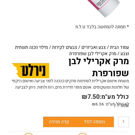
* תמונה להמחשה בלבד ט.ל.ח
עמוד הבית
/
צבע ואביזרים
/
צבעים לקירות
/
מילוי הכנה תשתית
וצבע
/ מרק אקרילי לבן שפורפרת
מרק אקרילי לבן
שפורפרת
משחת איטום אקרילית לסתימת סדקים כהכנה לפני צביעה ואיטום היקפי
של חלונות ומשקופים. אוטם מפני חדירת מים, רוח ולחות. ניתן לצביעה
כולל מע"מ:
7.50
₪
לא כולל מע״מ:
6.36
₪
7.50₪ /
כמות
הוספה לסל
קניה מהירה
של
מרק