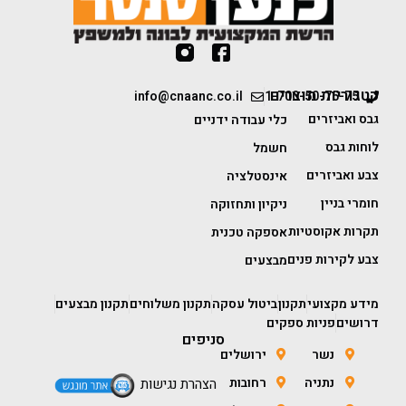
קטגוריות מוצרים
info@cnaanc.co.il
1-700-50-75-75
גבס ואביזרים
כלי עבודה ידניים
לוחות גבס
חשמל
צבע ואביזרים
אינסטלציה
חומרי בניין
ניקיון ותחזוקה
תקרות אקוסטיות
אספקה טכנית
צבע לקירות פנים
מבצעים
מידע מקצועי
תקנון
ביטול עסקה
תקנון משלוחים
תקנון מבצעים
דרושים
פניות ספקים
סניפים
נשר
ירושלים
נתניה
רחובות
הצהרת נגישות