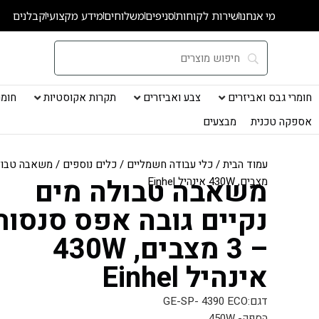
ילוג
מי אנחנו
שירות לקוחות
סניפים
משלוחים
מידע מקצועי
קבלנים
תוכן
חומרי גבס ואביזרים
צבע ואביזרים
תקרות אקוסטיות
חומרי
אספקה טכנית
מבצעים
עמוד הבית
/
כלי עבודה חשמליים
/
כלים נוספים
משאבה טבולה מים
מצבים, 430W אינהיל Einhel
נקיים גובה אפס סנסור
– 3 מצבים, 430W
אינהיל Einhel
דגם:GE-SP- 4390 ECO
הספק- 450W