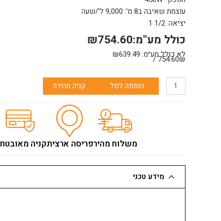
עוצמת שאיבה ב8 מ’: 9,000 ל’/שעה
יציאה: 1/2 1
כולל מע"מ:
754.60
₪
לא כולל מע״מ:
639.49
₪
754.60₪ /
כמות
הוספה לסל
קניה מהירה
של
משאבה
טבולה
מים
נקיים
משלוח מהיר
פריסה ארצית
קניה מאובטח
גובה
אפס
סנסור
מידע טכני
-
3
מצבים,
430W