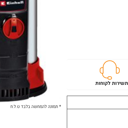
ת
שירות לקוחות
* תמונה להמחשה בלבד ט.ל.ח