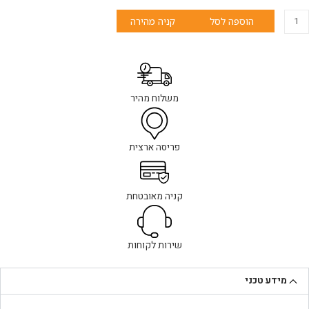
שאבה
הוספה לסל
קניה מהירה
בולה
ים
קיים
ובה
פס
משלוח מהיר
ינהיל
750
צוף
נימי
פריסה ארצית
Einhe
קניה מאובטחת
שירות לקוחות
מידע טכני