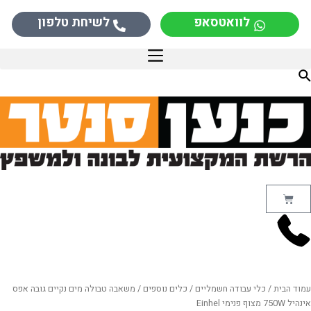
ילוג
לוואטסאפ
לשיחת טלפון
תוכן
מי אנחנו
שירות לקוחות
סניפים
משלוחים
מידע מקצועי
קבלנים
עגלת
קניות
עמוד הבית
/
כלי עבודה חשמליים
/
כלים נוספים
/ משאבה טבולה מים נקיים גובה אפס
אינהיל 750W מצוף פנימי Einhel