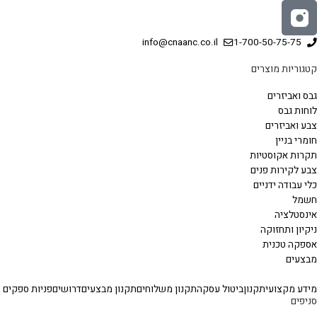
info@cnaanc.co.il
1-700-50-75-75
קטגוריות מוצרים
גבס ואביזרים
לוחות גבס
צבע ואביזרים
חומרי בניין
תקרות אקוסטיות
צבע לקירות פנים
כלי עבודה ידניים
חשמל
אינסטלציה
ניקיון ותחזוקה
אספקה טכנית
מבצעים
מידע מקצועי
תקנון
ביטול עסקה
תקנון משלוחים
תקנון מבצעים
דרושים
פניות ספקים
סניפים