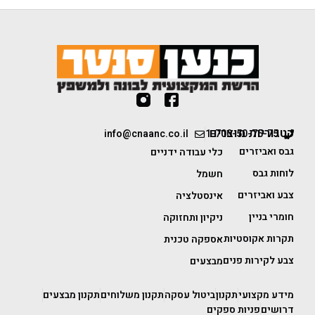
קטגוריות מוצרים
info@cnaanc.co.il
1-700-50-75-75
גבס ואביזרים
כלי עבודה ידניים
לוחות גבס
חשמל
צבע ואביזרים
אינסטלציה
חומרי בניין
ניקיון ותחזוקה
תקרות אקוסטיות
אספקה טכנית
צבע לקירות פנים
מבצעים
מידע מקצועי
תקנון
ביטול עסקה
תקנון משלוחים
תקנון מבצעים
דרושים
פניות ספקים