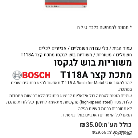
* תמונה להמחשה בלבד ט.ל.ח
עמוד הבית
/
כלי עבודה חשמליים
/
אביזרים לכלים
חשמלים
/
משוריות
/ משוריות בוש לגקסו מתכת קצר T118A
משוריות בוש לגקסו
מתכת קצר T118A
להב למסור אנכי T 118 A Basic for Metal מאפשר לבצע חיתוכים ישרים
במתכת.
שיניים מוטות לטחינה בגל אידאליות לביצוע חיתוכים ללא דרישות מיוחדות.
פלדת HSS (‏high-speed steel) מוקשחת מתאימה לחיתוך של לוחות מתכת
לא מחוררים ברמת קשיות רגילה.
תואם לכל המסורים האנכיים בעלי כניסת T.
כולל מע"מ:
35.00
₪
לא כולל מע״מ:
29.66
₪
35.00₪ /