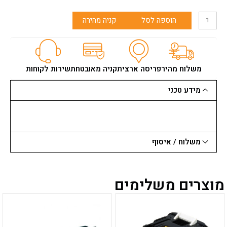
כמות
הוספה לסל
קניה מהירה
של
משוריות
בוש
לגקסו
מתכת
משלוח מהיר
פריסה ארצית
קניה מאובטחת
שירות לקוחות
קצר
T118A
מידע טכני
משלוח / איסוף
מוצרים משלימים