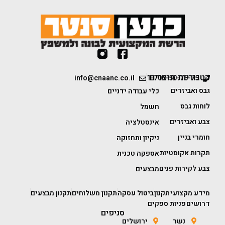
קטגוריות מוצרים
info@cnaanc.co.il
1-700-50-75-75
גבס ואביזרים
כלי עבודה ידניים
לוחות גבס
חשמל
צבע ואביזרים
אינסטלציה
חומרי בניין
ניקיון ותחזוקה
תקרות אקוסטיות
אספקה טכנית
צבע לקירות פנים
מבצעים
מידע מקצועי
תקנון
ביטול עסקה
תקנון משלוחים
תקנון מבצעים
דרושים
פניות ספקים
סניפים
נשר
ירושלים