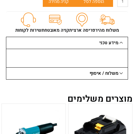
הוספה לסל
קניה מהירה
של
משוריות
מילווקי
לגקסו
*אוניברסלי
משלוח מהיר
פריסה ארצית
קניה מאובטחת
שירות לקוחות
לעץ
ומתכת*
מידע טכני
155
ממ
T718AF
משלוח / איסוף
מוצרים משלימים