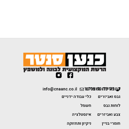
קטגוריות מוצרים
info@cnaanc.co.il
1-700-50-75-75
גבס ואביזרים
כלי עבודה ידניים
לוחות גבס
חשמל
צבע ואביזרים
אינסטלציה
חומרי בניין
ניקיון ותחזוקה