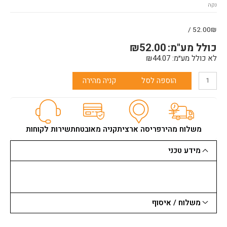
נקה
לגקסו
עץ
חיבור
52.00₪ /
מהיר
כולל מע"מ:
52.00
₪
לא כולל מע״מ:
44.07
₪
הוספה לסל
קניה מהירה
משלוח מהיר
פריסה ארצית
קניה מאובטחת
שירות לקוחות
מידע טכני
משלוח / איסוף