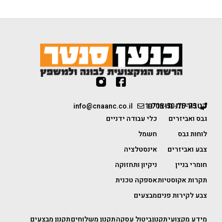
קטגוריות מוצרים
info@cnaanc.co.il
1-700-50-75-75
גבס ואביזרים
כלי עבודה ידניים
לוחות גבס
חשמל
צבע ואביזרים
אינסטלציה
חומרי בניין
ניקיון ותחזוקה
תקרות אקוסטיות
אספקה טכנית
צבע לקירות פנים
מבצעים
מידע מקצועי
תקנון
ביטול עסקה
תקנון משלוחים
תקנון מבצעים