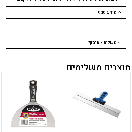
קשת
מידע טכני
משלוח / איסוף
מוצרים משלימים
למוצר
למוצר
זה
זה
יש
יש
מספר
מספר
סוגים.
סוגים.
ניתן
ניתן
לבחור
לבחור
את
את
האפשרויות
האפשרויות
בעמוד
בעמוד