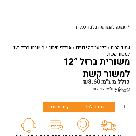
* תמונה להמחשה בלבד ט.ל.ח
עמוד הבית
/
כלי עבודה ידניים
/
אביזרי חיתוך
/ משורית ברזל “12
למשור קשת
משורית ברזל “12
למשור קשת
כולל מע"מ:
8.60
₪
לא כולל מע״מ:
7.29
₪
8.60₪ /
כמות
הוספה לסל
קניה מהירה
של
משורית
ברזל
"12
למשור
משלוח מהיר
פריסה ארצית
קניה מאובטחת
שירות לקוחות