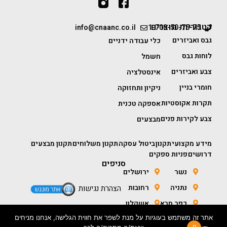
קטגוריות מוצרים
info@cnaanc.co.il
1-700-50-75-75
גבס ואביזרים
כלי עבודה ידניים
לוחות גבס
חשמל
צבע ואביזרים
אינסטלציה
חומרי בניין
ניקיון ותחזוקה
תקרות אקוסטיות
אספקה טכנית
צבע לקירות פנים
מבצעים
מידע מקצועי
תקנון
ביטול עסקה
תקנון משלוחים
תקנון מבצעים
דרושים
פניות ספקים
סניפים
נשר
ירושלים
נתניה
רחובות
הצהרת נגישות
כפר סבא
אשקלון
אתר זה משתמש בעוגיות על מנת לשפר את חווית הגלישה, אנחנו מניחים
חולון
באר שבע