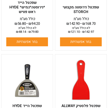
שפכטל הייד
המוצר
המוצר
שפכטל נירוסטה מקצועי
*נירוסטה*גמיש* HYDE
STORCH
ראש פטיש
כולל מע"מ:
כולל מע"מ:
₪
56.80
–
₪
94.20
₪
142.90
–
₪
168.70
לא כולל מע״מ:
לא כולל מע״מ:
₪
48.14
-
₪
79.83
₪
121.10
-
₪
142.97
בחר אפשרויות
בחר אפשרויות
למוצר
למוצר
זה
זה
יש
יש
מספר
מספר
סוגים.
סוגים.
ניתן
ניתן
לבחור
לבחור
את
את
האפשרויות
האפשרויות
בעמוד
בעמוד
שפכטל פלסטיק ALLWAY
שפכטל הייד HYDE
המוצר
המוצר