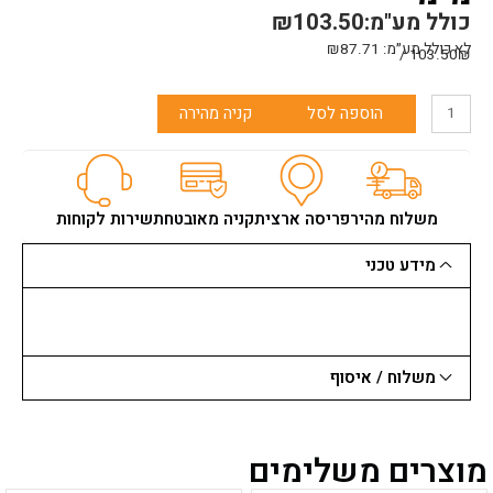
כולל מע"מ:
103.50
₪
לא כולל מע״מ:
87.71
₪
103.50₪ /
כמות
הוספה לסל
קניה מהירה
של
משור
חרב
לגבס
EDMA
משלוח מהיר
פריסה ארצית
קניה מאובטחת
שירות לקוחות
להב
כפול+נרתיק
מידע טכני
150
מ"מ
משלוח / איסוף
מוצרים משלימים