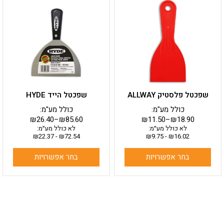
זה
זה
יש
יש
מספר
מספר
סוגים.
סוגים.
ניתן
ניתן
לבחור
לבחור
את
את
האפשרויות
האפשרויות
בעמוד
בעמוד
שפכטל פלסטיק ALLWAY
שפכטל הייד HYDE
המוצר
המוצר
כולל מע"מ:
כולל מע"מ:
₪
26.40
–
₪
85.60
₪
11.50
–
₪
18.90
לא כולל מע״מ:
לא כולל מע״מ:
₪
22.37
-
₪
72.54
₪
9.75
-
₪
16.02
בחר אפשרויות
בחר אפשרויות