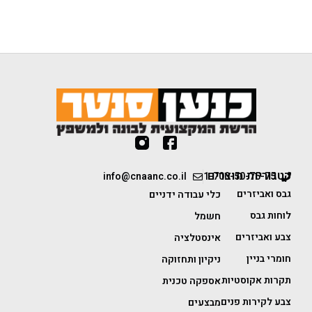
קטגוריות מוצרים
info@cnaanc.co.il
1-700-50-75-75
גבס ואביזרים
כלי עבודה ידניים
לוחות גבס
חשמל
צבע ואביזרים
אינסטלציה
חומרי בניין
ניקיון ותחזוקה
תקרות אקוסטיות
אספקה טכנית
צבע לקירות פנים
מבצעים