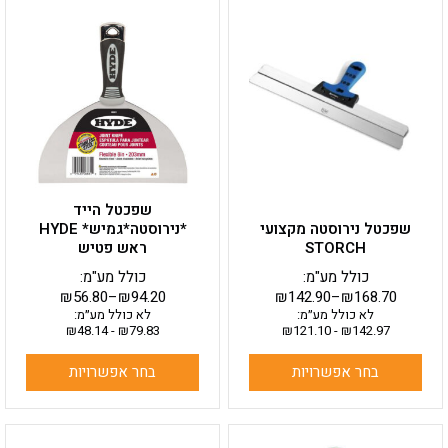
למוצר
למוצר
זה
זה
יש
יש
מספר
מספר
סוגים.
סוגים.
ניתן
ניתן
לבחור
לבחור
את
את
האפשרויות
האפשרויות
בעמוד
בעמוד
שפכטל הייד
המוצר
המוצר
שפכטל נירוסטה מקצועי
*נירוסטה*גמיש* HYDE
STORCH
ראש פטיש
כולל מע"מ:
כולל מע"מ:
₪
56.80
–
₪
94.20
₪
142.90
–
₪
168.70
לא כולל מע״מ:
לא כולל מע״מ:
₪
48.14
-
₪
79.83
₪
121.10
-
₪
142.97
בחר אפשרויות
בחר אפשרויות
למוצר
למוצר