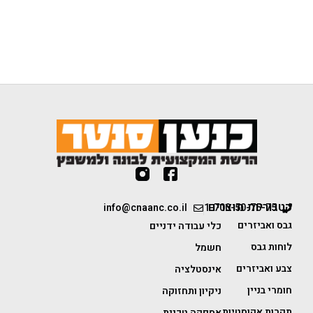
קטגוריות מוצרים
info@cnaanc.co.il
1-700-50-75-75
גבס ואביזרים
כלי עבודה ידניים
לוחות גבס
חשמל
צבע ואביזרים
אינסטלציה
חומרי בניין
ניקיון ותחזוקה
תקרות אקוסטיות
אספקה טכנית