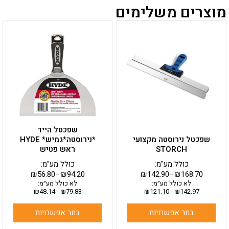
מוצרים משלימים
למוצר
למוצר
זה
זה
יש
יש
מספר
מספר
סוגים.
סוגים.
ניתן
ניתן
לבחור
לבחור
את
את
האפשרויות
האפשרויות
בעמוד
בעמוד
שפכטל הייד
המוצר
המוצר
שפכטל נירוסטה מקצועי
*נירוסטה*גמיש* HYDE
STORCH
ראש פטיש
כולל מע"מ:
כולל מע"מ:
₪
56.80
–
₪
94.20
₪
142.90
–
₪
168.70
לא כולל מע״מ:
לא כולל מע״מ:
₪
48.14
-
₪
79.83
₪
121.10
-
₪
142.97
בחר אפשרויות
בחר אפשרויות