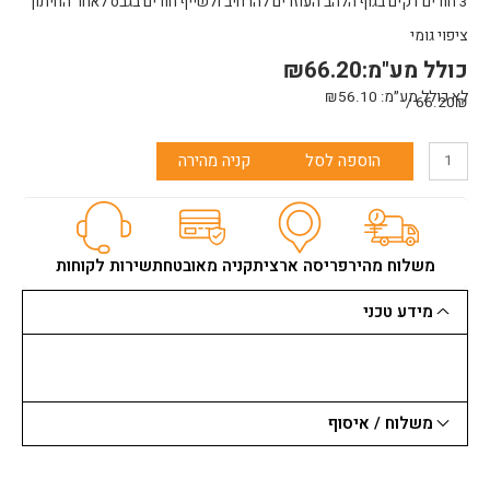
3 חורים דקים בגוף הלהב העוזרים להרחיב ולשייף חורים בגבס לאחר החיתוך
ציפוי גומי
כולל מע"מ:
66.20
₪
לא כולל מע״מ:
56.10
₪
66.20₪ /
כמות
הוספה לסל
קניה מהירה
של
משור
חרב
לגבס
MILWAKEE
משלוח מהיר
פריסה ארצית
קניה מאובטחת
שירות לקוחות
מילווקי
מידע טכני
משלוח / איסוף