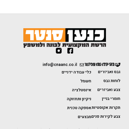
קטגוריות מוצרים
info@cnaanc.co.il
1-700-50-75-75
גבס ואביזרים
כלי עבודה ידניים
לוחות גבס
חשמל
צבע ואביזרים
אינסטלציה
חומרי בניין
ניקיון ותחזוקה
תקרות אקוסטיות
אספקה טכנית
צבע לקירות פנים
מבצעים