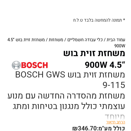
* תמונה להמחשה בלבד ט.ל.ח
עמוד הבית
/
כלי עבודה חשמליים
/
משחזות
/ משחזת זוית בוש “4.5
900W
משחזת זוית בוש
“4.5 900W
משחזת זוית בוש BOSCH GWS
9-115
משחזת מהסדרה החדשה עם מנוע
עוצמתי כולל מנגנון בטיחות ומתג
מיוחד
הרחב תיאור
כולל מע"מ:
346.70
₪
קוטר דיסק 115 מ”מ