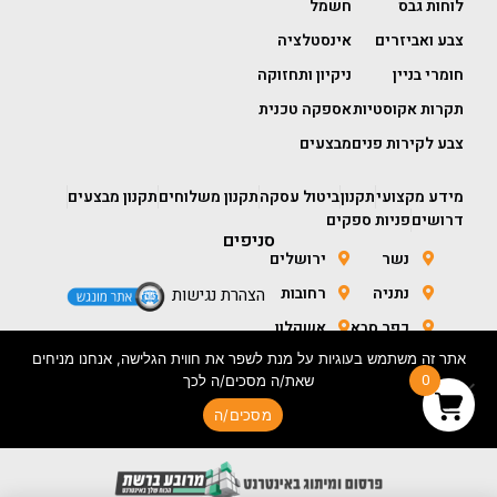
לוחות גבס
חשמל
צבע ואביזרים
אינסטלציה
חומרי בניין
ניקיון ותחזוקה
תקרות אקוסטיות
אספקה טכנית
צבע לקירות פנים
מבצעים
מידע מקצועי
תקנון
ביטול עסקה
תקנון משלוחים
תקנון מבצעים
דרושים
פניות ספקים
סניפים
נשר
ירושלים
נתניה
רחובות
הצהרת נגישות
כפר סבא
אשקלון
אתר זה משתמש בעוגיות על מנת לשפר את חווית הגלישה, אנחנו מניחים
חולון
באר שבע
0
שאת/ה מסכים/ה לכך
מסכים/ה