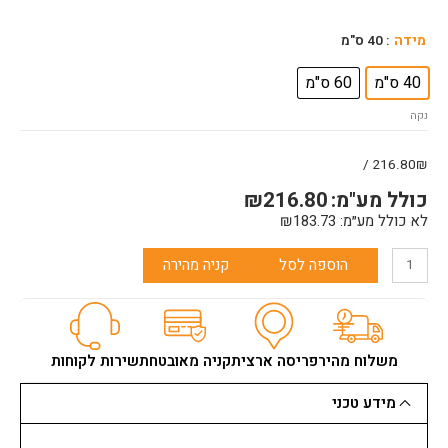
כמות
מידה
: 40 ס"מ
של
מתקן
40 ס"מ
60 ס"מ
להתקנת
נקה
כיור
216.80₪ /
כולל מע"מ:
216.80
₪
לא כולל מע״מ:
183.73
₪
הוספה לסל
קניה מהירה
משלוח מהיר
פריסה ארצית
קניה מאובטחת
שירות לקוחות
מידע טכני