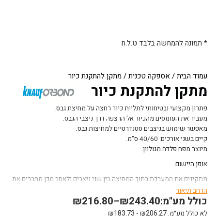
* תמונה להמחשה בלבד ט.ל.ח
עמוד הבית
/
אספקה טכנית
/ מתקן להתקנת כיור
מתקן להתקנת כיור
פתרון מקצועי ובטיחותי לתליית כיור רחצה על מחיצת גבס.
מעביר את העומסים מהכיור אל הרצפה דרך ניצבי הגבס.
מאפשר שימוש בניצבים סטנדרטיים למחיצות גבס.
קיים בשני אורכים: 40/60 ס”מ.
מיוצר מפח פלדה מגולוון.
אופן היישום:
מתקינים את המערכת בתוך המחיצה בין שני ניצבים ולאחר מכן מחברים את
לוחות הגבס.
הרחב תיאור
כולל מע"מ:
243.40
₪
–
216.80
₪
לא כולל מע״מ:
206.27
₪
-
183.73
₪