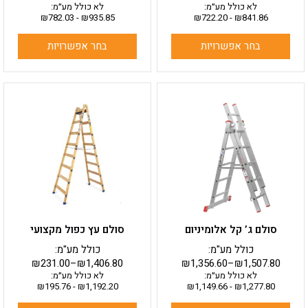
לא כולל מע״מ:
לא כולל מע״מ:
₪
782.03
-
₪
935.85
₪
722.20
-
₪
841.86
בחר אפשרויות
בחר אפשרויות
למוצר
למוצר
זה
זה
יש
יש
מספר
מספר
סוגים.
סוגים.
ניתן
ניתן
לבחור
לבחור
את
את
האפשרויות
האפשרויות
בעמוד
בעמוד
סולם ג’ קל אלומיניום
סולם עץ כפול מקצועי
המוצר
המוצר
כולל מע"מ:
כולל מע"מ:
₪
231.00
–
₪
1,406.80
₪
1,356.60
–
₪
1,507.80
לא כולל מע״מ:
לא כולל מע״מ:
₪
195.76
-
₪
1,192.20
₪
1,149.66
-
₪
1,277.80