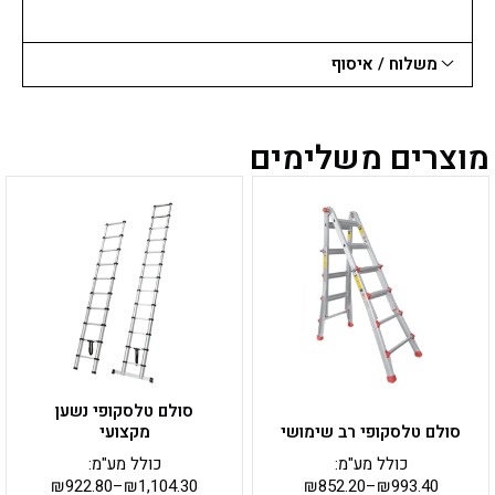
משלוח / איסוף
מוצרים משלימים
למוצר
למוצר
זה
זה
יש
יש
מספר
מספר
סוגים.
סוגים.
ניתן
ניתן
לבחור
לבחור
את
את
האפשרויות
האפשרויות
בעמוד
בעמוד
סולם טלסקופי נשען
המוצר
המוצר
סולם טלסקופי רב שימושי
מקצועי
כולל מע"מ:
כולל מע"מ:
₪
922.80
–
₪
1,104.30
₪
852.20
–
₪
993.40