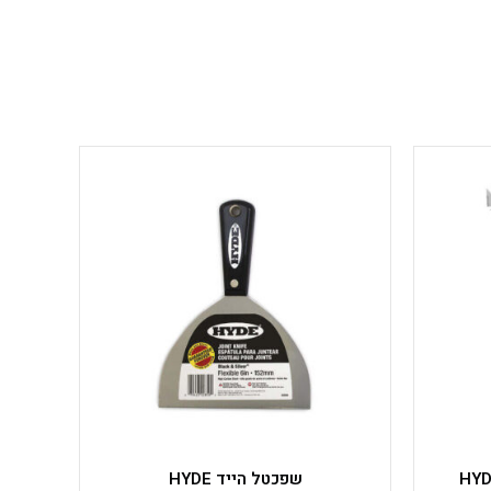
למוצר
זה
יש
מספר
סוגים.
ניתן
לבחור
את
האפשרויות
בעמוד
המוצר
שפכטל הייד HYDE