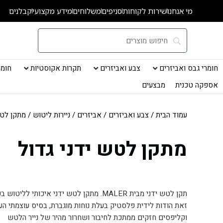
ילוג
מי אנחנו
שירות לקוחות
סניפים
משלוחים
מידע מקצועי
קבלנים
תוכן
חומרי גבס ואביזרים
צבע ואביזרים
תקרות אקוסטיות
חומרי
אספקה טכנית
מבצעים
עמוד הבית
/
צבע ואביזרים
/
אביזרים
/
ניירות ליטוש
/ מתקן לטש
מתקן לטש ידני גדול
תקן לטש ידני מבית MALER. מתקן לטש ידני איכ
זאת הודות לידית פלסטיק בעלת נוחות מוגברת, בסיס עוצמתי העשו
וקליפסים חזקים ממתכת לחיבור ושחרור מהיר של נייר הלטש