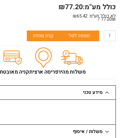
כולל מע"מ:
77.20
₪
לא כולל מע״מ:
65.42
₪
77.20₪ /
כמות
הוספה לסל
קניה מהירה
של
מתקן
לטש
ידני
גדול
משלוח מהיר
פריסה ארצית
קניה מאובטח
מידע טכני
משלוח / איסוף