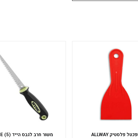
למוצר
זה
יש
מספר
סוגים.
ניתן
לבחור
את
האפשרויות
בעמוד
המוצר
כטל פלסטיק ALLWAY
משור חרב לגבס הייד HYDE (5)