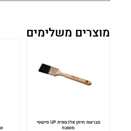
מוצרים משלימים
למוצר
זה
יש
מספר
סוגים.
ניתן
לבחור
את
האפשרויות
בעמוד
המוצר
מברשת זויתן אלכסונית UP סינטטי
משובח
שפ