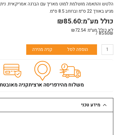
מגיע באורך 22 ס״מ וברוחב 8.5 ס״מ.
כולל מע"מ:
85.60
₪
לא כולל מע״מ:
72.54
₪
85.60₪ /
כמות
הוספה לסל
קניה מהירה
של
מתקן
לטש
עם
מפרק
משלוח מהיר
פריסה ארצית
קניה מאובטח
גמיש
מידע טכני