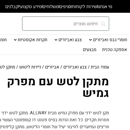
ילוג
מי אנחנו
שירות לקוחות
סניפים
משלוחים
מידע מקצועי
קבלנים
תוכן
חומרי גבס ואביזרים
צבע ואביזרים
תקרות אקוסטיות
חומרי
אספקה טכנית
מבצעים
עמוד הבית
/
צבע ואביזרים
/
אביזרים
/
ניירות ליטוש
/ מתקן לט
מתקן לטש עם מפרק
גמיש
תקן לטש ידני עם מפרק גמיש מבי
חסרות תקדים. כל זאת הודות בסיס פטנט דו קומפוננטי העשוי מפו
חריצים המיועדים לחיבור יעיל של חומרי הליטוש, מתקן קליפסים 