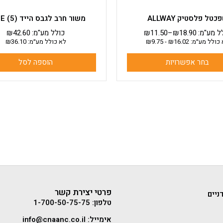
כטל פלסטיק ALLWAY
משור חרב לגבס הייד HYDE (5)
ל מע"מ:
18.90
₪
–
11.50
₪
כולל מע"מ:
42.60
₪
כולל מע״מ:
16.02
₪
-
9.75
₪
לא כולל מע״מ:
36.10
₪
בחר אפשרויות
הוספה לסל
פרטי יצירת קשר
ניים
טלפון: 1-700-50-75-75
אימייל: info@cnaanc.co.il