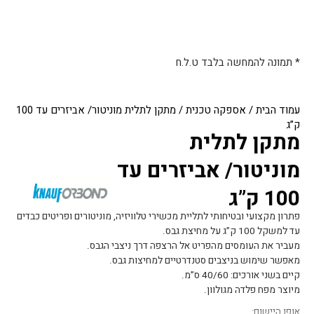
* תמונה להמחשה בלבד ט.ל.ח
עמוד הבית
/
אספקה טכנית
/ מתקן לתלית מוניטור/ אביזרים עד 100
ק”ג
מתקן לתלית
מוניטור/ אביזרים עד
100 ק”ג
פתרון מקצועי ובטיחותי לתליית מכשירי טלוויזיה, מוניטורים ופריטים כבדים
עד למשקל 100 ק”ג על מחיצת גבס.
מעביר את העומסים מהפריט אל הרצפה דרך ניצבי הגבס.
מאפשר שימוש בניצבים סטנדרטיים למחיצות גבס.
קיים בשני אורכים: 40/60 ס”מ.
מיוצר מפח פלדה מגולוון.
אופן היישום: