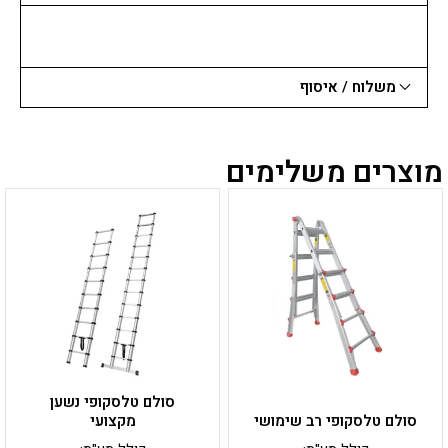
משלוח / איסוף
מוצרים משלימים
למוצר
למוצר
זה
זה
יש
יש
מספר
מספר
סוגים.
סוגים.
ניתן
ניתן
לבחור
לבחור
את
את
האפשרויות
האפשרויות
בעמוד
בעמוד
סולם טלסקופי נשען
המוצר
המוצר
סולם טלסקופי רב שימושי
מקצועי