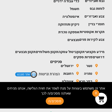
גבס ואביזרים
כלי עבודה ידניים
לוחות גבס
חשמל
צבע ואביזרים
אינסטלציה
חומרי בניין
ניקיון ותחזוקה
תקרות אקוסטיות
אספקה טכנית
צבע לקירות פנים
מבצעים
מידע מקצועי
תקנון
ביטול עסקה
תקנון משלוחים
תקנון מבצעים
דרושים
פניות ספקים
סניפים
נשר
ירושלים
נתניה
רחובות
הצהרת נגישות
כפר סבא
אשקלון
אתר זה משתמש בעוגיות על מנת לשפר את חווית הגלישה, אנחנו מניחים
חולון
באר שבע
0
שאת/ה מסכים/ה לכך
מסכים/ה