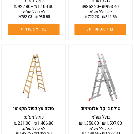
כולל מע"מ:
כולל מע"מ:
₪
922.80
–
₪
1,104.30
₪
852.20
–
₪
993.40
לא כולל מע״מ:
לא כולל מע״מ:
₪
782.03
-
₪
935.85
₪
722.20
-
₪
841.86
בחר אפשרויות
בחר אפשרויות
למוצר
למוצר
זה
זה
יש
יש
מספר
מספר
סוגים.
סוגים.
ניתן
ניתן
לבחור
לבחור
את
את
האפשרויות
האפשרויות
בעמוד
בעמוד
סולם ג’ קל אלומיניום
סולם עץ כפול מקצועי
המוצר
המוצר
כולל מע"מ:
כולל מע"מ:
₪
231.00
–
₪
1,406.80
₪
1,356.60
–
₪
1,507.80
לא כולל מע״מ:
לא כולל מע״מ:
₪
195.76
-
₪
1,192.20
₪
1,149.66
-
₪
1,277.80