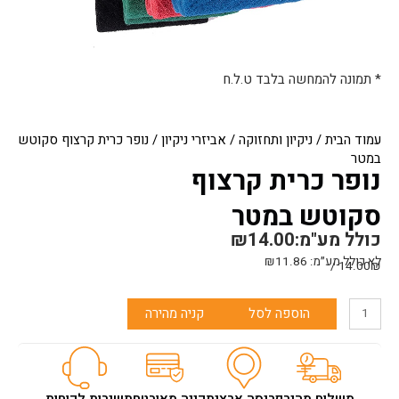
* תמונה להמחשה בלבד ט.ל.ח
עמוד הבית
/
ניקיון ותחזוקה
/
אביזרי ניקיון
/ נופר כרית קרצוף סקוטש
במטר
נופר כרית קרצוף
סקוטש במטר
כולל מע"מ:
14.00
₪
לא כולל מע״מ:
11.86
₪
14.00₪ /
כמות
הוספה לסל
קניה מהירה
של
נופר
כרית
קרצוף
סקוטש
משלוח מהיר
פריסה ארצית
קניה מאובטחת
שירות לקוחות