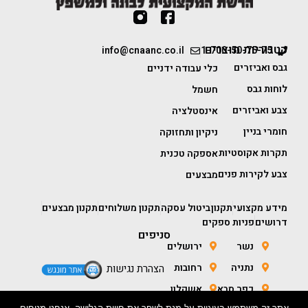
קטגוריות מוצרים
info@cnaanc.co.il
1-700-50-75-75
גבס ואביזרים
כלי עבודה ידניים
לוחות גבס
חשמל
צבע ואביזרים
אינסטלציה
חומרי בניין
ניקיון ותחזוקה
תקרות אקוסטיות
אספקה טכנית
צבע לקירות פנים
מבצעים
מידע מקצועי
תקנון
ביטול עסקה
תקנון משלוחים
תקנון מבצעים
דרושים
פניות ספקים
סניפים
נשר
ירושלים
נתניה
רחובות
הצהרת נגישות
כפר סבא
אשקלון