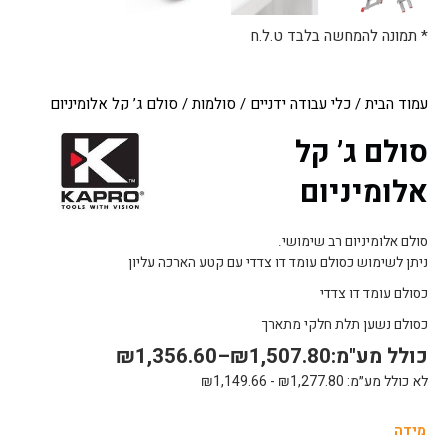
* תמונה להמחשה בלבד ט.ל.ח
עמוד הבית
/
כלי עבודה ידניים
/
סולמות
/ סולם ג’ קל אלומיניום
סולם ג’ קל
אלומיניום
סולם אלומיניום רב שימושי.
ניתן לשימוש כסולם עומד דו צדדי עם קטע הארכה עליון
כסולם עומד דו צדדי
כסולם נשען תלת חלקי מתארך
כולל מע"מ:
1,507.80
₪
–
1,356.60
₪
לא כולל מע״מ:
1,277.80
₪
-
1,149.66
₪
כמות
מידה
של