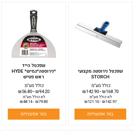
למוצר
למוצר
זה
זה
יש
יש
מספר
מספר
סוגים.
סוגים.
ניתן
ניתן
לבחור
לבחור
את
את
האפשרויות
האפשרויות
בעמוד
בעמוד
שפכטל הייד
המוצר
המוצר
שפכטל נירוסטה מקצועי
*נירוסטה*גמיש* HYDE
STORCH
ראש פטיש
כולל מע"מ:
כולל מע"מ:
₪
56.80
–
₪
94.20
₪
142.90
–
₪
168.70
לא כולל מע״מ:
לא כולל מע״מ:
₪
48.14
-
₪
79.83
₪
121.10
-
₪
142.97
בחר אפשרויות
בחר אפשרויות
למוצר
למוצר