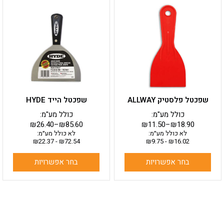
זה
זה
יש
יש
מספר
מספר
סוגים.
סוגים.
ניתן
ניתן
לבחור
לבחור
את
את
האפשרויות
האפשרויות
בעמוד
בעמוד
שפכטל פלסטיק ALLWAY
שפכטל הייד HYDE
המוצר
המוצר
כולל מע"מ:
כולל מע"מ:
₪
26.40
–
₪
85.60
₪
11.50
–
₪
18.90
לא כולל מע״מ:
לא כולל מע״מ:
₪
22.37
-
₪
72.54
₪
9.75
-
₪
16.02
בחר אפשרויות
בחר אפשרויות