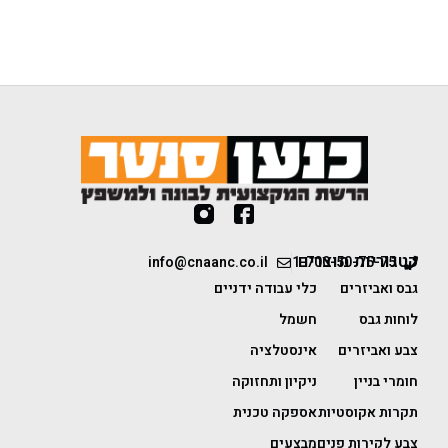
קטגוריות מוצרים
info@cnaanc.co.il
1-700-50-75-75
גבס ואביזרים
כלי עבודה ידניים
לוחות גבס
חשמל
צבע ואביזרים
אינסטלציה
חומרי בניין
ניקיון ותחזוקה
תקרות אקוסטיות
אספקה טכנית
צבע לקירות פנים
מבצעים