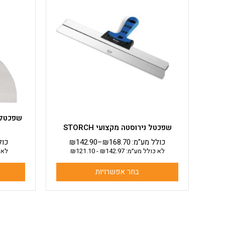
יש
מספר
סוגים.
ניתן
לבחור
את
האפשרויות
בעמוד
המוצר
שפכטל נירוסטה מקצועי STORCH
כולל מע"מ:
168.70
₪
–
142.90
₪
כול
לא כולל מע״מ:
142.97
₪
-
121.10
₪
לא 
בחר אפשרויות