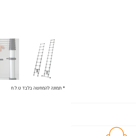
* תמונה להמחשה בלבד ט.ל.ח