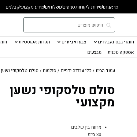
ילוג
מי אנחנו
שירות לקוחות
סניפים
משלוחים
מידע מקצועי
קבלנים
תוכן
חומרי גבס ואביזרים
צבע ואביזרים
תקרות אקוסטיות
חומרי
אספקה טכנית
מבצעים
עמוד הבית
/
כלי עבודה ידניים
/
סולמות
/ סולם טלסקופי נשען 
סולם טלסקופי נשען
מקצועי
מרווח בין שלבים
30 ס”מ