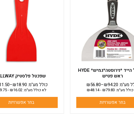
יש
יש
מספר
מספר
סוגים.
סוגים.
ניתן
ניתן
לבחור
לבחור
את
את
האפשרויות
האפשרויות
בעמוד
בעמוד
המוצר
המוצר
שפכטל הייד *נירוסטה*גמיש* HYDE
ראש פטיש
שפכטל פלסטיק ALLWAY
ל מע"מ:
94.20
₪
–
56.80
₪
כולל מע"מ:
18.90
₪
–
11.50
כולל מע״מ:
79.83
₪
-
48.14
₪
לא כולל מע״מ:
16.02
₪
-
9.75
בחר אפשרויות
בחר אפשרויות