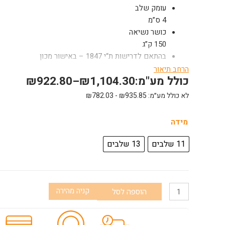
עומק שלב
4 ס”מ
כושר נשיאה
150 ק”ג
בהתאם לדרישות ת“י 1847 – באישור מכון
התקנים
הרחב תיאור
כולל מע"מ:
1,104.30
₪
–
922.80
₪
בהתאם לדרישות התקן האירופאי – 131-6 EN
שלבים מחורצים לבטיחות מרבית ומניעת החלקה
לא כולל מע״מ:
935.85
₪
-
782.03
₪
רגליות גומי למניעת החלקה
נוח לאיחסון
כמות
מידה
11 שלבים 3.2 מטר
של
13 שלבים 3.8 מטר
11 שלבים
13 שלבים
סולם
טלסקופי
נשען
מקצועי
קניה מהירה
הוספה לסל