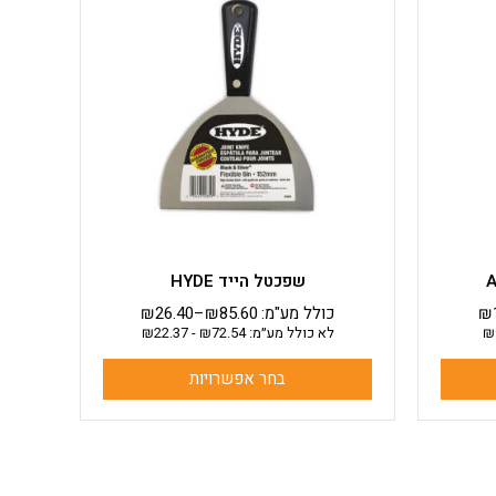
יש
מספר
סוגים.
ניתן
לבחור
את
האפשרויות
בעמוד
המוצר
שפכטל הייד HYDE
₪
כולל מע"מ:
85.60
₪
–
26.40
₪
₪
לא כולל מע״מ:
72.54
₪
-
22.37
₪
בחר אפשרויות