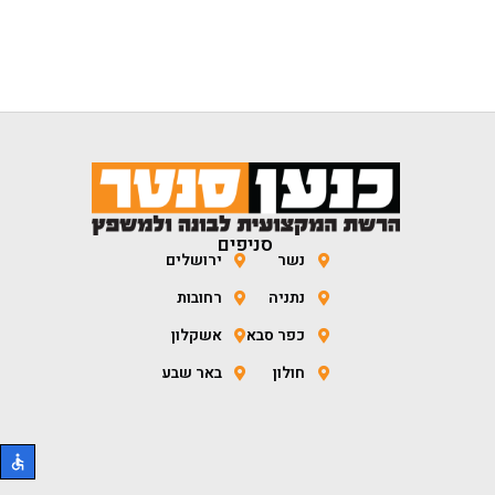
סניפים
נשר
ירושלים
נתניה
רחובות
כפר סבא
אשקלון
חולון
באר שבע