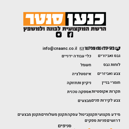
קטגוריות מוצרים
info@cnaanc.co.il
1-700-50-75-75
גבס ואביזרים
כלי עבודה ידניים
לוחות גבס
חשמל
צבע ואביזרים
אינסטלציה
חומרי בניין
ניקיון ותחזוקה
תקרות אקוסטיות
אספקה טכנית
צבע לקירות פנים
מבצעים
מידע מקצועי
תקנון
ביטול עסקה
תקנון משלוחים
תקנון מבצעים
דרושים
פניות ספקים
סניפים