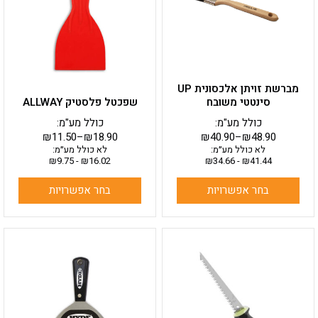
סוגים.
סוגים.
ניתן
ניתן
לבחור
לבחור
את
את
האפשרויות
האפשרויות
בעמוד
בעמוד
מברשת זויתן אלכסונית UP
המוצר
המוצר
סינטטי משובח
שפכטל פלסטיק ALLWAY
כולל מע"מ:
כולל מע"מ:
₪
11.50
–
₪
18.90
₪
40.90
–
₪
48.90
לא כולל מע״מ:
לא כולל מע״מ:
₪
9.75
-
₪
16.02
₪
34.66
-
₪
41.44
בחר אפשרויות
בחר אפשרויות
למוצר
זה
יש
מספר
סוגים.
ניתן