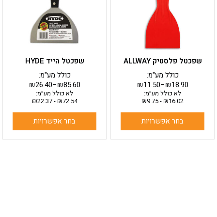
סוגים.
סוגים.
ניתן
ניתן
לבחור
לבחור
את
את
האפשרויות
האפשרויות
בעמוד
בעמוד
שפכטל פלסטיק ALLWAY
שפכטל הייד HYDE
המוצר
המוצר
כולל מע"מ:
כולל מע"מ:
₪
26.40
–
₪
85.60
₪
11.50
–
₪
18.90
לא כולל מע״מ:
לא כולל מע״מ:
₪
22.37
-
₪
72.54
₪
9.75
-
₪
16.02
בחר אפשרויות
בחר אפשרויות