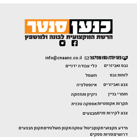
קטגוריות מוצרים
info@cnaanc.co.il
1-700-50-75-75
גבס ואביזרים
כלי עבודה ידניים
לוחות גבס
חשמל
צבע ואביזרים
אינסטלציה
חומרי בניין
ניקיון ותחזוקה
תקרות אקוסטיות
אספקה טכנית
צבע לקירות פנים
מבצעים
מידע מקצועי
תקנון
ביטול עסקה
תקנון משלוחים
תקנון מבצעים
דרושים
פניות ספקים