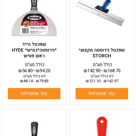
מספר
מספר
סוגים.
סוגים.
ניתן
ניתן
לבחור
לבחור
את
את
האפשרויות
האפשרויות
בעמוד
בעמוד
שפכטל הייד
המוצר
המוצר
שפכטל נירוסטה מקצועי
*נירוסטה*גמיש* HYDE
STORCH
ראש פטיש
כולל מע"מ:
כולל מע"מ:
₪
56.80
–
₪
94.20
₪
142.90
–
₪
168.70
לא כולל מע״מ:
לא כולל מע״מ:
₪
48.14
-
₪
79.83
₪
121.10
-
₪
142.97
בחר אפשרויות
בחר אפשרויות
למוצר
למוצר
זה
זה
יש
יש
מספר
מספר