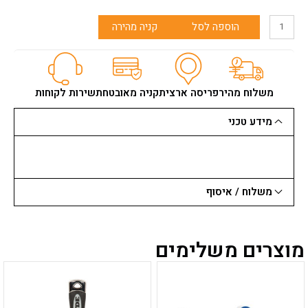
כמות
הוספה לסל
קניה מהירה
של
סט
בוקסות
3/8
מ"מ
משלוח מהיר
פריסה ארצית
קניה מאובטחת
שירות לקוחות
26
חלקים
מידע טכני
ק.מתכת
PROFXENE
משלוח / איסוף
מוצרים משלימים
למוצר
למוצר
זה
זה
יש
יש