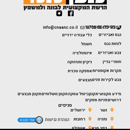
קטגוריות מוצרים
info@cnaanc.co.il
1-700-50-75-75
גבס ואביזרים
כלי עבודה ידניים
לוחות גבס
חשמל
צבע ואביזרים
אינסטלציה
חומרי בניין
ניקיון ותחזוקה
תקרות אקוסטיות
אספקה טכנית
צבע לקירות פנים
מבצעים
מידע מקצועי
תקנון
ביטול עסקה
תקנון משלוחים
תקנון מבצעים
דרושים
פניות ספקים
סניפים
נשר
ירושלים
נתניה
רחובות
הצהרת נגישות
כפר סבא
אשקלון