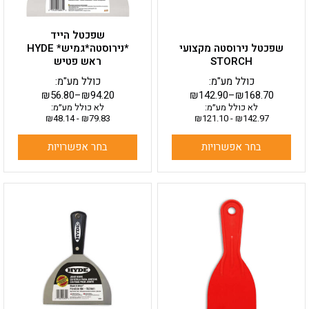
האפשרויות
האפשרויות
בעמוד
בעמוד
שפכטל הייד
המוצר
המוצר
שפכטל נירוסטה מקצועי
*נירוסטה*גמיש* HYDE
STORCH
ראש פטיש
כולל מע"מ:
כולל מע"מ:
₪
56.80
–
₪
94.20
₪
142.90
–
₪
168.70
לא כולל מע״מ:
לא כולל מע״מ:
₪
48.14
-
₪
79.83
₪
121.10
-
₪
142.97
בחר אפשרויות
בחר אפשרויות
למוצר
למוצר
זה
זה
יש
יש
מספר
מספר
סוגים.
סוגים.
ניתן
ניתן
לבחור
לבחור
את
את
האפשרויות
האפשרויות