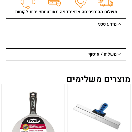
רולסון
3
משלוח מהיר
פריסה ארצית
קניה מאובטחת
שירות לקוחות
יח'
12-
מידע טכני
19-
25
ראש
מתכת
ROLSON
משלוח / איסוף
מוצרים משלימים
למוצר
למוצר
זה
זה
יש
יש
מספר
מספר
סוגים.
סוגים.
ניתן
ניתן
לבחור
לבחור
את
את