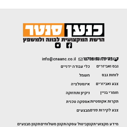
קטגוריות מוצרים
info@cnaanc.co.il
1-700-50-75-75
גבס ואביזרים
כלי עבודה ידניים
לוחות גבס
חשמל
צבע ואביזרים
אינסטלציה
חומרי בניין
ניקיון ותחזוקה
תקרות אקוסטיות
אספקה טכנית
צבע לקירות פנים
מבצעים
מידע מקצועי
תקנון
ביטול עסקה
תקנון משלוחים
תקנון מבצעים