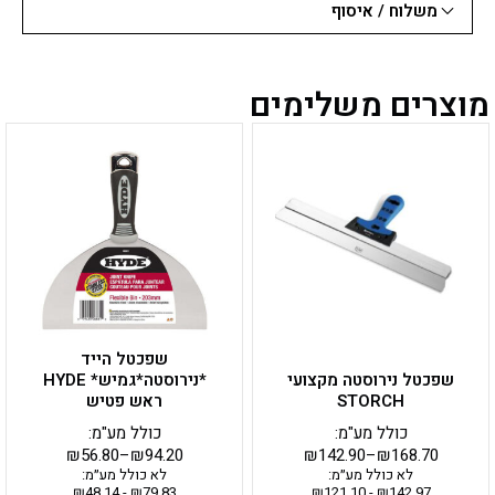
משלוח / איסוף
מוצרים משלימים
למוצר
למוצר
זה
זה
יש
יש
מספר
מספר
סוגים.
סוגים.
ניתן
ניתן
לבחור
לבחור
את
את
האפשרויות
האפשרויות
בעמוד
בעמוד
שפכטל הייד
המוצר
המוצר
שפכטל נירוסטה מקצועי
*נירוסטה*גמיש* HYDE
STORCH
ראש פטיש
כולל מע"מ:
כולל מע"מ:
₪
56.80
–
₪
94.20
₪
142.90
–
₪
168.70
לא כולל מע״מ:
לא כולל מע״מ:
₪
48.14
-
₪
79.83
₪
121.10
-
₪
142.97