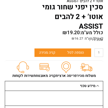
אוטו’ + 2 להבים ASSIST
סכין יפני שחור גומי
אוטו’ + 2 להבים
ASSIST
כולל מע"מ:
19.20
₪
לא כולל מע״מ:
16.27
₪
19.20₪ /
כמות
הוספה לסל
קניה מהירה
של
סכין
יפני
שחור
גומי
משלוח מהיר
פריסה ארצית
קניה מאובטחת
שירות לקוחות
אוטו'
+
מידע טכני
2
להבים
ASSIST