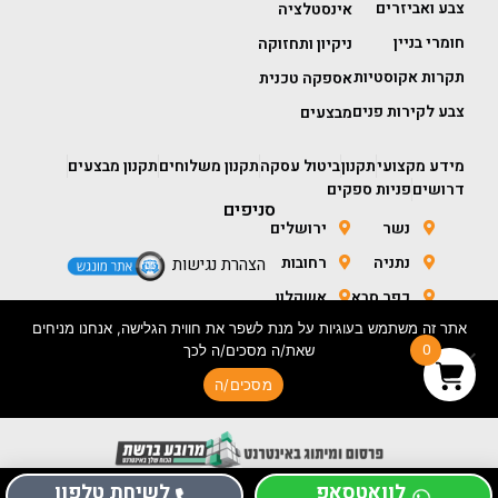
צבע ואביזרים
אינסטלציה
חומרי בניין
ניקיון ותחזוקה
תקרות אקוסטיות
אספקה טכנית
צבע לקירות פנים
מבצעים
מידע מקצועי
תקנון
ביטול עסקה
תקנון משלוחים
תקנון מבצעים
דרושים
פניות ספקים
סניפים
נשר
ירושלים
נתניה
רחובות
הצהרת נגישות
כפר סבא
אשקלון
אתר זה משתמש בעוגיות על מנת לשפר את חווית הגלישה, אנחנו מניחים
חולון
באר שבע
0
שאת/ה מסכים/ה לכך
מסכים/ה
בניית אתר מכירות- ORIGINAL CONCEPTS
לוואטסאפ
לשיחת טלפון