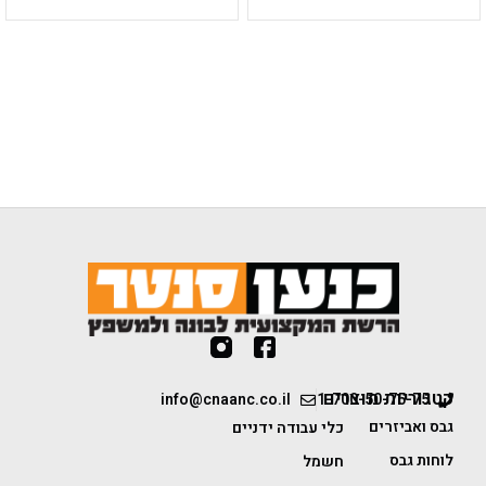
קטגוריות מוצרים
info@cnaanc.co.il
1-700-50-75-75
גבס ואביזרים
כלי עבודה ידניים
לוחות גבס
חשמל