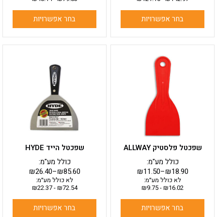
בחר אפשרויות
בחר אפשרויות
למוצר
למוצר
זה
זה
יש
יש
מספר
מספר
סוגים.
סוגים.
ניתן
ניתן
לבחור
לבחור
את
את
האפשרויות
האפשרויות
בעמוד
בעמוד
שפכטל פלסטיק ALLWAY
שפכטל הייד HYDE
המוצר
המוצר
כולל מע"מ:
כולל מע"מ:
₪
26.40
–
₪
85.60
₪
11.50
–
₪
18.90
לא כולל מע״מ:
לא כולל מע״מ:
₪
22.37
-
₪
72.54
₪
9.75
-
₪
16.02
בחר אפשרויות
בחר אפשרויות