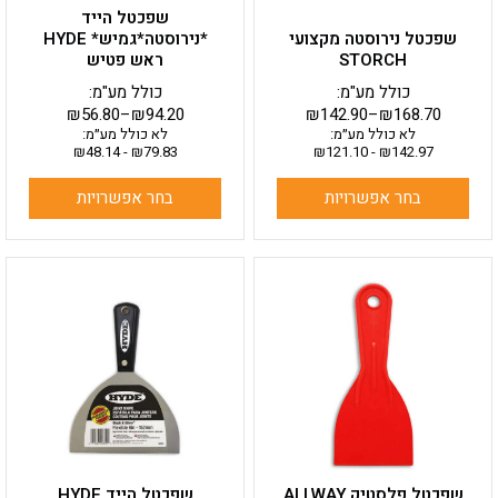
בעמוד
בעמוד
שפכטל הייד
המוצר
המוצר
שפכטל נירוסטה מקצועי
*נירוסטה*גמיש* HYDE
STORCH
ראש פטיש
כולל מע"מ:
כולל מע"מ:
₪
56.80
–
₪
94.20
₪
142.90
–
₪
168.70
לא כולל מע״מ:
לא כולל מע״מ:
₪
48.14
-
₪
79.83
₪
121.10
-
₪
142.97
בחר אפשרויות
בחר אפשרויות
למוצר
למוצר
זה
זה
יש
יש
מספר
מספר
סוגים.
סוגים.
ניתן
ניתן
לבחור
לבחור
את
את
האפשרויות
האפשרויות
בעמוד
בעמוד
שפכטל פלסטיק ALLWAY
שפכטל הייד HYDE