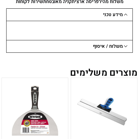
לטיח
משלוח מהיר
פריסה ארצית
קניה מאובטחת
שירות לקוחות
13X22X22
מידע טכני
משלוח / איסוף
מוצרים משלימים
למוצר
למוצר
זה
זה
יש
יש
מספר
מספר
סוגים.
סוגים.
ניתן
ניתן
לבחור
לבחור
את
את
האפשרויות
האפשרויות