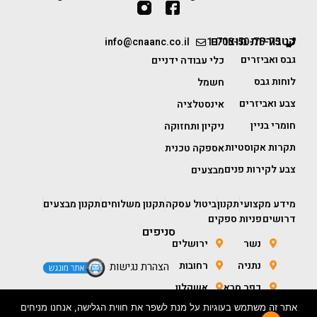
קטגוריות מוצרים
info@cnaanc.co.il
1-700-50-75-75
גבס ואביזרים
כלי עבודה ידניים
לוחות גבס
חשמל
צבע ואביזרים
אינסטלציה
חומרי בניין
ניקיון ותחזוקה
תקרות אקוסטיות
אספקה טכנית
צבע לקירות פנים
מבצעים
מידע מקצועי
תקנון
ביטול עסקה
תקנון משלוחים
תקנון מבצעים
דרושים
פניות ספקים
סניפים
נשר
ירושלים
נתניה
רחובות
הצהרת נגישות
כפר סבא
אשקלון
אתר זה משתמש בעוגיות על מנת לשפר את חווית הגלישה, אנחנו מניחים
חולון
באר שבע