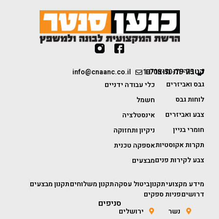
קטגוריות מוצרים
info@cnaanc.co.il
1-700-50-75-75
גבס ואביזרים
כלי עבודה ידניים
לוחות גבס
חשמל
צבע ואביזרים
אינסטלציה
חומרי בניין
ניקיון ותחזוקה
תקרות אקוסטיות
אספקה טכנית
צבע לקירות פנים
מבצעים
מידע מקצועי
תקנון
ביטול עסקה
תקנון משלוחים
תקנון מבצעים
דרושים
פניות ספקים
סניפים
נשר
ירושלים