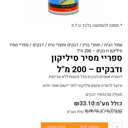
* תמונה להמחשה בלבד ט.ל.ח
עמוד הבית
/
חומרי בניין
/
דבקים ומוצרי טיח
/
דבקים
/ ספריי מסיר
סיליקון ודבקים – 200 מ”ל
ספריי מסיר סיליקון
ודבקים – 200 מ”ל
להסרת אטמים ודבקים מכל משטח ללא שריטות.
מיועד להסרת איטום סיליקוני לפני יישום חומר חדש.
מעולה גם כמסיר דבקים.
כולל מע"מ:
33.10
₪
לא כולל מע״מ:
28.05
₪
165.50₪ / מחיר לליטר כולל מע"מ
כמות
הוספה לסל
קניה מהירה