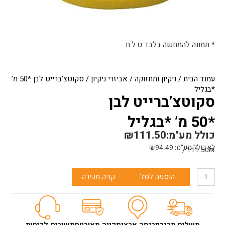
* תמונה להמחשה בלבד ט.ל.ח
עמוד הבית
/
ניקיון ותחזוקה
/
אביזרי ניקיון
/ סקוטצ’ברייט לבן *50 מ’
*בגליל
סקוטצ’ברייט לבן
*50 מ’ *בגליל
כולל מע"מ:
111.50
₪
לא כולל מע״מ:
94.49
₪
111.50₪ /
כמות
הוספה לסל
קניה מהירה
של
סקוטצ'ברייט
לבן
*50
מ'
משלוח מהיר
פריסה ארצית
קניה מאובטחת
שירות לקוחות