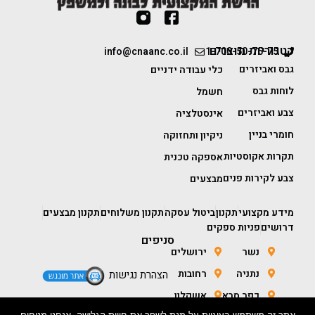
קטגוריות מוצרים
info@cnaanc.co.il
1-700-50-75-75
גבס ואביזרים
כלי עבודה ידניים
לוחות גבס
חשמל
צבע ואביזרים
אינסטלציה
חומרי בניין
ניקיון ותחזוקה
תקרות אקוסטיות
אספקה טכנית
צבע לקירות פנים
מבצעים
מידע מקצועי
תקנון
ביטול עסקה
תקנון משלוחים
תקנון מבצעים
דרושים
פניות ספקים
סניפים
נשר
ירושלים
נתניה
רחובות
הצהרת נגישות
כפר סבא
אשקלון