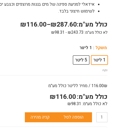
אידאלי למניעת ספיגה של מים בגגות מרוצפים וכצבע יסו
לשימוש חיצוני בלבד.
כולל מע"מ:
287.60
₪
–
116.00
₪
לא כולל מע״מ:
243.73
₪
-
98.31
₪
כמות
משקל
: 1 ליטר
של
1 ליטר
5 ליטר
סקו
סופר
נקה
לאיטום
קירות
116.00₪ / מחיר לליטר כולל מע”מ
יעקבי
כולל מע"מ:
116.00
₪
לא כולל מע״מ:
98.31
₪
הוספה לסל
קניה מהירה