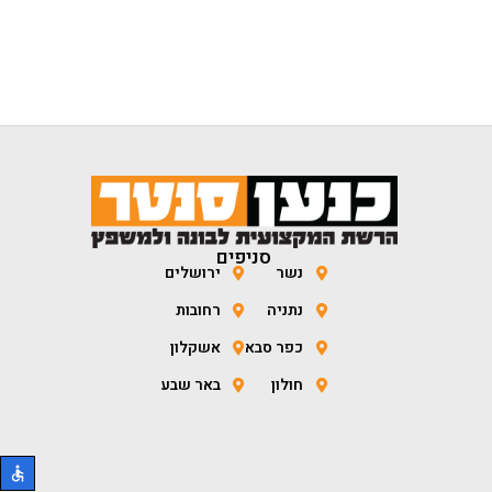
סניפים
נשר
ירושלים
נתניה
רחובות
כפר סבא
אשקלון
חולון
באר שבע