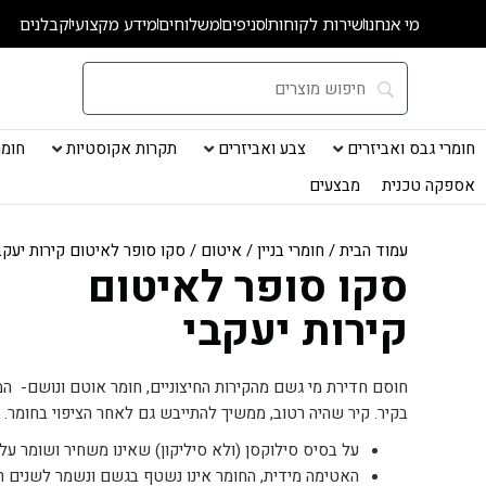
ילוג
מי אנחנו
שירות לקוחות
סניפים
משלוחים
מידע מקצועי
קבלנים
תוכן
חומרי גבס ואביזרים
צבע ואביזרים
תקרות אקוסטיות
חומרי
אספקה טכנית
מבצעים
עמוד הבית
/
חומרי בניין
/
איטום
/ סקו סופר לאיטום קירות יעקב
סקו סופר לאיטום
קירות יעקבי
חוסם חדירת מי גשם מהקירות החיצוניים, חומר אוטם ונושם- המ
בקיר. קיר שהיה רטוב, ממשיך להתייבש גם לאחר הציפוי בחומר.
על בסיס סילוקסן (ולא סיליקון) שאינו משחיר ושומר על ה
האטימה מידית, החומר אינו נשטף בגשם ונשמר לשנים רב