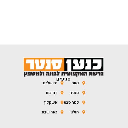
סניפים
נשר
ירושלים
נתניה
רחובות
כפר סבא
אשקלון
חולון
באר שבע