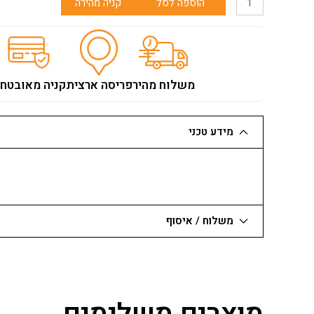
הוספה לסל
קניה מהירה
של
עגלה
מתקפלת
סטנלי
2
משלוח מהיר
פריסה ארצית
קניה מאובטח
ב-1
70/137
ק"ג
מידע טכני
STANLEY
משלוח / איסוף