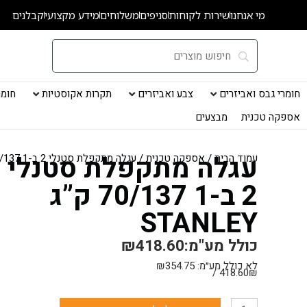
ילוג
מי אנחנו
שירות לקוחות
סניפים
משלוחים
מידע מקצועי
קבלנים
תוכן
חומרי גבס ואביזרים
צבע ואביזרים
תקרות אקוסטיות
חומרי
אספקה טכנית
מבצעים
עגלה מתקפלת סטנלי
עמוד הבית
/
אספקה טכנית
/ עגלה מתקפלת סטנלי 2 ב-1 70/137 ק”ג STANLEY
2 ב-1 70/137 ק”ג
STANLEY
כולל מע"מ:
418.60
₪
לא כולל מע״מ:
354.75
₪
418.60₪ /
כמות