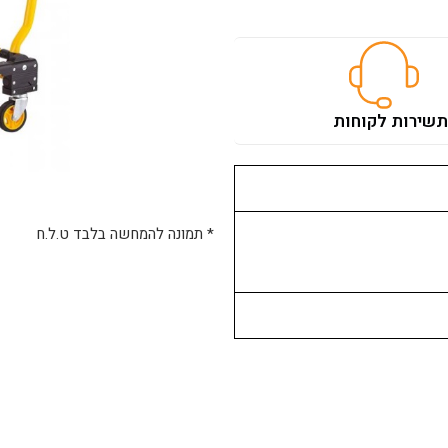
ת
שירות לקוחות
* תמונה להמחשה בלבד ט.ל.ח