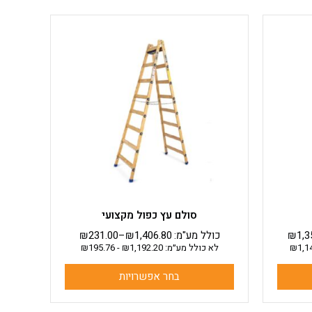
למוצר
זה
יש
מספר
סוגים.
ניתן
לבחור
את
האפשרויות
בעמוד
המוצר
סולם עץ כפול מקצועי
1,3
₪
כולל מע"מ:
1,406.80
₪
–
231.00
₪
1,1
₪
לא כולל מע״מ:
1,192.20
₪
-
195.76
₪
בחר אפשרויות