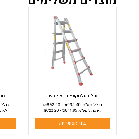
מוצרים משלימים
למוצר
זה
יש
מספר
סוגים.
ניתן
לבחור
את
האפשרויות
בעמוד
המוצר
סולם טלסקופי רב שימושי
סול
כולל מע"מ:
993.40
₪
–
852.20
₪
כולל 
לא כולל מע״מ:
841.86
₪
-
722.20
₪
לא כ
בחר אפשרויות