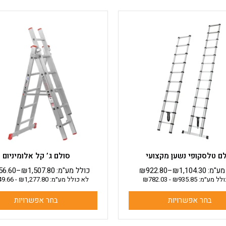
למוצר
למוצר
זה
זה
יש
יש
מספר
מספר
סוגים.
סוגים.
ניתן
ניתן
לבחור
לבחור
את
את
האפשרויות
האפשרויות
בעמוד
בעמוד
המוצר
המוצר
ם טלסקופי נשען מקצועי
סולם ג’ קל אלומיניום
מע"מ:
1,104.30
₪
–
922.80
₪
כולל מע"מ:
1,507.80
₪
–
56.60
ולל מע״מ:
935.85
₪
-
782.03
₪
לא כולל מע״מ:
1,277.80
₪
-
49.66
בחר אפשרויות
בחר אפשרויות