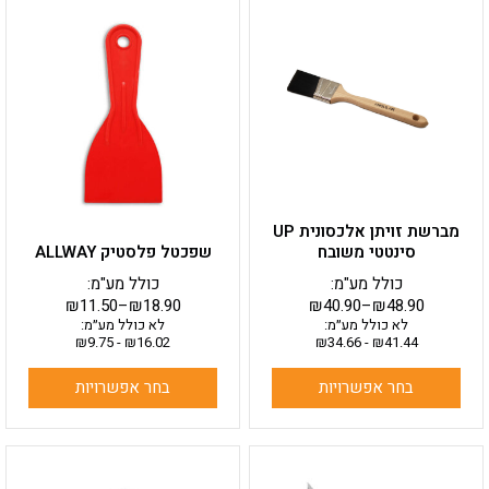
למוצר
למוצר
זה
זה
יש
יש
מספר
מספר
סוגים.
סוגים.
ניתן
ניתן
לבחור
לבחור
את
את
האפשרויות
האפשרויות
בעמוד
בעמוד
מברשת זויתן אלכסונית UP
המוצר
המוצר
סינטטי משובח
שפכטל פלסטיק ALLWAY
כולל מע"מ:
כולל מע"מ:
₪
11.50
–
₪
18.90
₪
40.90
–
₪
48.90
לא כולל מע״מ:
לא כולל מע״מ:
₪
9.75
-
₪
16.02
₪
34.66
-
₪
41.44
בחר אפשרויות
בחר אפשרויות
למוצר
זה