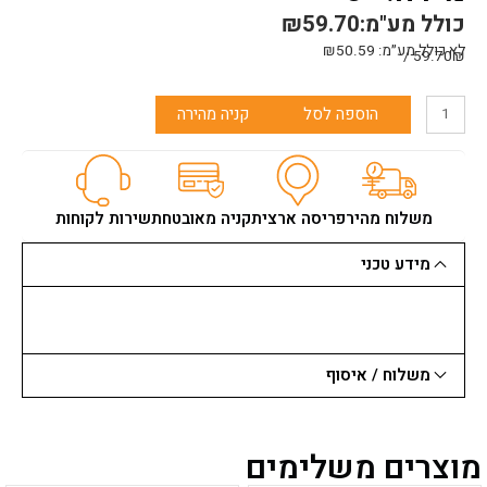
כולל מע"מ:
59.70
₪
לא כולל מע״מ:
50.59
₪
59.70₪ /
כמות
הוספה לסל
קניה מהירה
של
פד
גלגלים
למוט
מאריך
משלוח מהיר
פריסה ארצית
קניה מאובטחת
שירות לקוחות
פאינט
אדג
מידע טכני
משלוח / איסוף
מוצרים משלימים