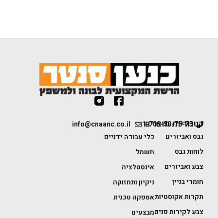
קטגוריות מוצרים
info@cnaanc.co.il
1-700-50-75-75
גבס ואביזרים
כלי עבודה ידניים
לוחות גבס
חשמל
צבע ואביזרים
אינסטלציה
חומרי בניין
ניקיון ותחזוקה
תקרות אקוסטיות
אספקה טכנית
צבע לקירות פנים
מבצעים