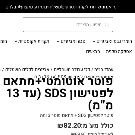
ילוג
מי אנחנו
שירות לקוחות
סניפים
משלוחים
מידע מקצועי
קבלנים
תוכן
חומרי גבס ואביזרים
צבע ואביזרים
תקרות אקוסטיות
חומרי
אספקה טכנית
מבצעים
עמוד הבית
/
כלי עבודה חשמליים
/
אביזרים לכלים חשמלים
/
ב
פוטר אוטומטי+מתאם
אוטומטי+מתאם לפטישון SDS (עד 13 מ”מ)
לפטישון SDS (עד 13
מ”מ)
פוטר לפטישון SDS + מתאם פוטר 13ממ
כולל מע"מ:
82.20
₪
לא כולל מע״מ:
69.66
₪