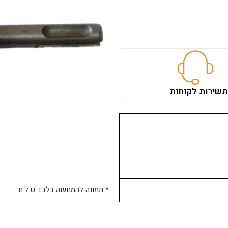
ת
שירות לקוחות
* תמונה להמחשה בלבד ט.ל.ח