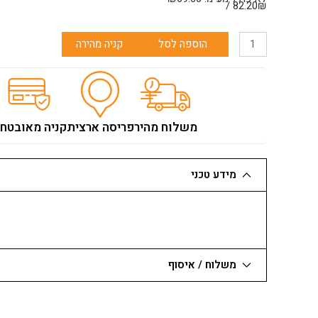
82.20₪ /
כמות
הוספה לסל
קניה מהירה
של
פוטר
אוטומטי+מתאם
לפטישון
SDS
משלוח מהיר
פריסה ארצית
קניה מאובטח
(עד
13
מ"מ)
מידע טכני
משלוח / איסוף