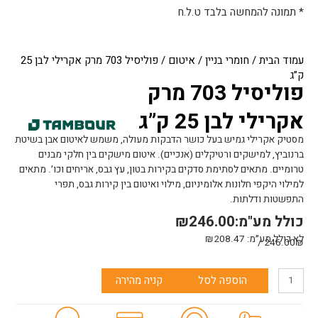
* תמונה להמחשה בלבד ט.ל.ח
עמוד הבית
/
חומרי בניין
/
איטום
/ פוליסיל 703 מרק אקרילי לבן 25
ק”ג
פוליסיל 703 מרק
אקרילי לבן 25 ק”ג
מסטיק אקרילי גמיש בעל כושר הדבקות מעולה, משמש לאיטום אבן בשיטת
ברנוביץ, למישקים ורטיקלים (אנכיים). איטום מישקים בין חלקי מבנים
טרומיים. מתאים לסתימת סדקים בקירות בטון, עץ גבס, אריחים וכו׳. מתאים
למילוי היקפי חלונות אלומיניום, מילוי ואיטום בין קירות גבס, תפרי
התפשטות ודלתות.
כולל מע"מ:
246.00
₪
לא כולל מע״מ:
208.47
₪
246.00₪ /
כמות
הוספה לסל
קניה מהירה
של
פוליסיל
703