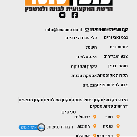
קטגוריות מוצרים
info@cnaanc.co.il
1-700-50-75-75
גבס ואביזרים
כלי עבודה ידניים
לוחות גבס
חשמל
צבע ואביזרים
אינסטלציה
חומרי בניין
ניקיון ותחזוקה
תקרות אקוסטיות
אספקה טכנית
צבע לקירות פנים
מבצעים
מידע מקצועי
תקנון
ביטול עסקה
תקנון משלוחים
תקנון מבצעים
דרושים
פניות ספקים
סניפים
נשר
ירושלים
נתניה
רחובות
הצהרת נגישות
כפר סבא
אשקלון