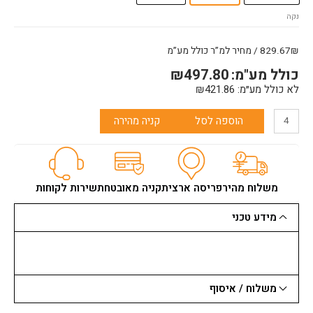
פיברה
נקה
אדוונס
קלאוד
CLOUD
829.67₪ / מחיר למ”ר כולל מע”מ
עגול
כולל מע"מ:
497.80
₪
לא כולל מע״מ:
421.86
₪
הוספה לסל
קניה מהירה
משלוח מהיר
פריסה ארצית
קניה מאובטחת
שירות לקוחות
מידע טכני
משלוח / איסוף