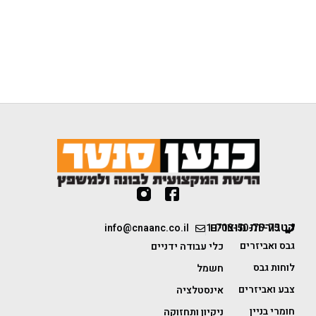
קטגוריות מוצרים
info@cnaanc.co.il
1-700-50-75-75
גבס ואביזרים
כלי עבודה ידניים
לוחות גבס
חשמל
צבע ואביזרים
אינסטלציה
חומרי בניין
ניקיון ותחזוקה