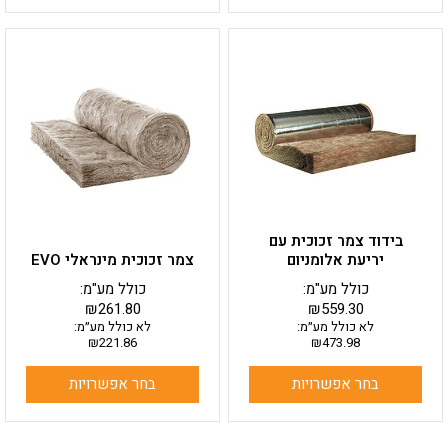
למוצר
למוצר
זה
זה
יש
יש
מספר
מספר
סוגים.
סוגים.
ניתן
ניתן
לבחור
לבחור
את
את
האפשרויות
האפשרויות
בעמוד
בעמוד
בידוד צמר זכוכית עם
המוצר
המוצר
יריעת אלומניום
צמר זכוכית מינראלי EVO
כולל מע"מ:
כולל מע"מ:
₪
261.80
₪
559.30
לא כולל מע״מ:
לא כולל מע״מ:
₪
221.86
₪
473.98
בחר אפשרויות
בחר אפשרויות