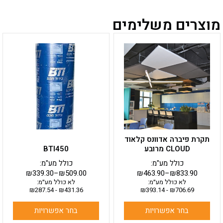
מוצרים משלימים
למוצר
למוצר
זה
זה
יש
יש
מספר
מספר
סוגים.
סוגים.
ניתן
ניתן
לבחור
לבחור
את
את
האפשרויות
האפשרויות
בעמוד
בעמוד
תקרת פיברה אדוונס קלאוד
המוצר
המוצר
CLOUD מרובע
BTI450
כולל מע"מ:
כולל מע"מ:
₪
339.30
–
₪
509.00
₪
463.90
–
₪
833.90
לא כולל מע״מ:
לא כולל מע״מ:
₪
287.54
-
₪
431.36
₪
393.14
-
₪
706.69
בחר אפשרויות
בחר אפשרויות