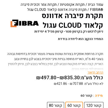
עמוד הבית
/
תקרות אקוסטיות
/
תקרות צמר זכוכית פיברה
®FIBRA
/ תקרת פיברה אדוונס קלאוד CLOUD עגול
תקרת פיברה אדוונס
קלאוד CLOUD עגול
ניתן לרכוש רק בקרטון סגור- קרטון מכיל 4 יחידות
המחיר הנקןב הוא ליחדה בודדת
תקרה מרחפת אופקית בצורות שונות עשויה מצמר זכוכית בדחיסות גבוהה
בעובי 40 מ”מ, האריח מחופה בגיזת סיבי זכוכית בצבע לבן בחזית ובגב
האריח, קצה האריח מוקשח וצבוע לבן, זמין במלאי בצבע לבן, וניתן להזמין
בגוונים לפי מניפת גוונים.
הרחב תיאור
כולל מע"מ:
835.30
₪
–
497.80
₪
המוצר מיועד לחללים גבוהים עם תקרת רקע ליצירת מראה ייחודי בגבהים
שונים ובצורות גיאומטריות שונות עם בליעה אקוסטית ברמה גבוהה.
לא כולל מע״מ:
707.88
₪
-
421.86
₪
התקנה באמצעות כבלי פלדה ייעודיים שמסופקים עם האריח.
כמות
מידה
: קוטר 60
ניתן להתקין גם אנכית.
של
תקרת
קוטר 120
קוטר 60
קוטר 80